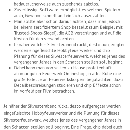
bedauerlicherweise auch zusehends taktlos.
Zuverlässige Software ermöglicht es welchen Spielern
auch, Gewinne schnell und einfach auszuzahlen.
Man sollte aber schon darauf achten, dass man jedoch
bei einem zertifiziertem Shop bestellt (zum Beispiel mit
Trusted-Shops-Siegel), die AGB verschlingen und auf die
Kosten für den versand achten.
Je näher welcher Silvesterabend rückt, desto aufgeregter
werden eingefleischte Hobbyfeuerwerker und chip
Planung für dieses Silvesterfeuerwerk, welches jenes des
vergangenen Jahres in den Schatten stellen soll beginnt.
Dabei kann man von seiten zu Hause proletenhaft
atomar guten Feuerwerk-Onlineshop, in aller Ruhe eine
große Palette an Feuerwerkskörpern begutachten, dazu
Detailbeschreibungen studieren und chip Effekte schon
im Vorfeld per Film betrachten.
Je näher der Silvesterabend rückt, desto aufgeregter werden
eingefleischte Hobbyfeuerwerker und die Planung für dieses
Silvesterfeuerwerk, welches jenes des vergangenen Jahres in
den Schatten stellen soll beginnt. Eine Frage, chip dabei auch