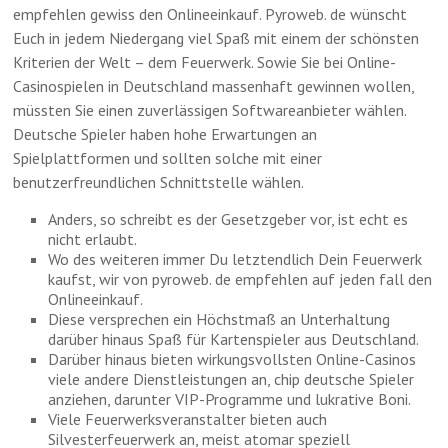
empfehlen gewiss den Onlineeinkauf. Pyroweb. de wünscht
Euch in jedem Niedergang viel Spaß mit einem der schönsten
Kriterien der Welt – dem Feuerwerk. Sowie Sie bei Online-
Casinospielen in Deutschland massenhaft gewinnen wollen,
müssten Sie einen zuverlässigen Softwareanbieter wählen.
Deutsche Spieler haben hohe Erwartungen an
Spielplattformen und sollten solche mit einer
benutzerfreundlichen Schnittstelle wählen.
Anders, so schreibt es der Gesetzgeber vor, ist echt es
nicht erlaubt.
Wo des weiteren immer Du letztendlich Dein Feuerwerk
kaufst, wir von pyroweb. de empfehlen auf jeden fall den
Onlineeinkauf.
Diese versprechen ein Höchstmaß an Unterhaltung
darüber hinaus Spaß für Kartenspieler aus Deutschland.
Darüber hinaus bieten wirkungsvollsten Online-Casinos
viele andere Dienstleistungen an, chip deutsche Spieler
anziehen, darunter VIP-Programme und lukrative Boni.
Viele Feuerwerksveranstalter bieten auch
Silvesterfeuerwerk an, meist atomar speziell