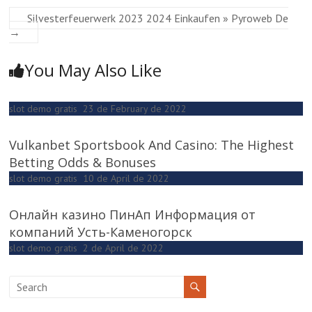
Silvesterfeuerwerk 2023 2024 Einkaufen » Pyroweb De
→
You May Also Like
slot demo gratis
23 de February de 2022
Vulkanbet Sportsbook And Casino: The Highest
Betting Odds & Bonuses
slot demo gratis
10 de April de 2022
Онлайн казино ПинАп Информация от
компаний Усть-Каменогорск
slot demo gratis
2 de April de 2022