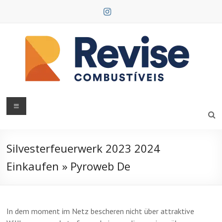
Skip
to
content
Revise
Combustíveis
Silvesterfeuerwerk 2023 2024
Einkaufen » Pyroweb De
In dem moment im Netz bescheren nicht über attraktive