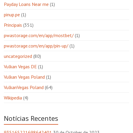
Payday Loans Near me
(1)
pinup.pe
(1)
Principais
(351)
pwastorage.com/en/app/mostbet/
(1)
pwastorage.com/en/app/pin-up/
(1)
uncategorized
(80)
Vulkan Vegas DE
(1)
Vulkan Vegas Poland
(1)
VulkanVegas Poland
(64)
Wikipedia
(4)
Notícias Recentes
935165221698642401
30 de October de 2023