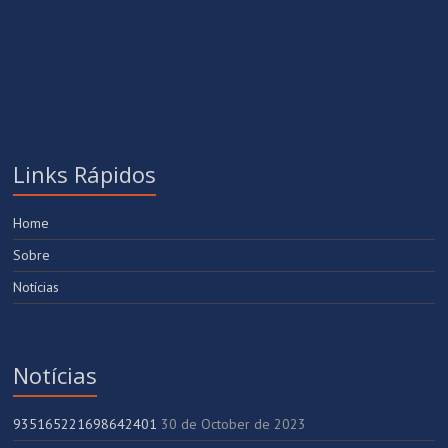
Links Rápidos
Home
Sobre
Notícias
Notícias
935165221698642401
30 de October de 2023