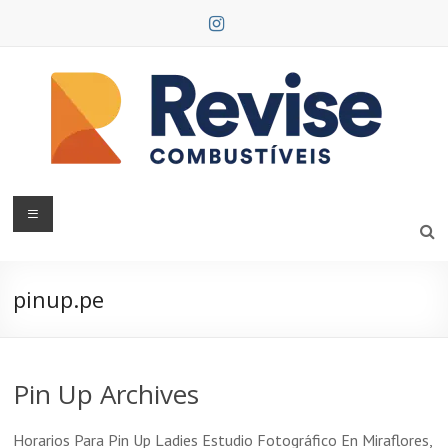
Skip
to
content
Revise
Combustíveis
pinup.pe
Pin Up Archives
Horarios Para Pin Up Ladies Estudio Fotográfico En Miraflores,