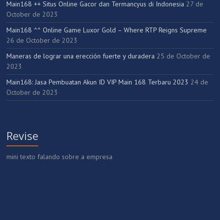
Main168 ++ Situs Online Gacor dan Termancyus di Indonesia
27 de
October de 2023
Main168 ^^ Online Game Luxor Gold – Where RTP Reigns Supreme
26 de October de 2023
Maneras de lograr una erección fuerte y duradera
25 de October de
2023
Main168: Jasa Pembuatan Akun ID VIP Main 168 Terbaru 2023
24 de
October de 2023
Revise
mini texto falando sobre a empresa