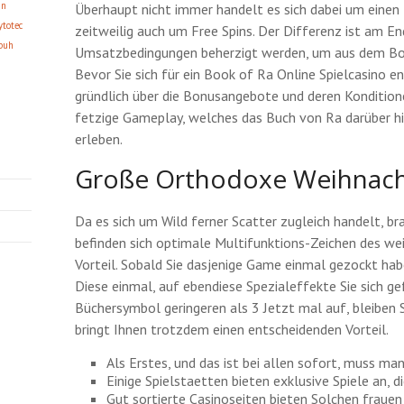
an
Überhaupt nicht immer handelt es sich dabei um einen
totec
zeitweilig auch um Free Spins. Der Differenz ist am En
puh
Umsatzbedingungen beherzigt werden, um aus dem Bon
Bevor Sie sich für ein Book of Ra Online Spielcasino e
gründlich über die Bonusangebote und deren Konditione
fetzige Gameplay, welches das Buch von Ra darüber hi
erleben.
Große Orthodoxe Weihnacht
Da es sich um Wild ferner Scatter zugleich handelt, b
befinden sich optimale Multifunktions-Zeichen des weite
Vorteil. Sobald Sie dasjenige Game einmal gezockt ha
Diese einmal, auf ebendiese Spezialeffekte Sie sich g
Büchersymbol geringeren als 3 Jetzt mal auf, bleiben S
bringt Ihnen trotzdem einen entscheidenden Vorteil.
Als Erstes, und das ist bei allen sofort, muss man
Einige Spielstaetten bieten exklusive Spiele an, d
Gut sortierte Casinoseiten bieten Solchen frauen 