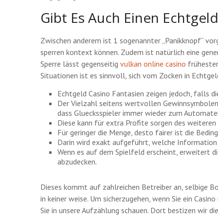
Gibt Es Auch Einen Echtgel
Zwischen anderem ist 1 sogenannter „Panikknopf“ vorge
sperren kontext können. Zudem ist natürlich eine gener
Sperre lässt gegenseitig
vulkan online casino
frühesten
Situationen ist es sinnvoll, sich vom Zocken in Echtge
Echtgeld Casino Fantasien zeigen jedoch, falls 
Der Vielzahl seitens wertvollen Gewinnsymbolen
dass Gluecksspieler immer wieder zum Automaten
Diese kann für extra Profite sorgen des weiteren i
Für geringer die Menge, desto fairer ist die Bedin
Darin wird exakt aufgeführt, welche Information
Wenn es auf dem Spielfeld erscheint, erweitert di
abzudecken.
Dieses kommt auf zahlreichen Betreiber an, selbige 
in keiner weise. Um sicherzugehen, wenn Sie ein Casi
Sie in unsere Aufzählung schauen. Dort bestizen wir d