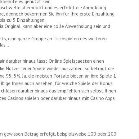
 koennte es genutzt sein.
schwelle überbrückt und es erfolgt die Anmeldung.
che, dennoch bekommen Sie ihn für Ihre erste Einzahlung
bis zu 5 Einzahlungen.
ia Original, kann aber eine tolle Abwechslung sein und
ots, eine ganze Gruppe an Tischspielen des weiteren
 das…
air darüber hinaus lässt Online Spielstaetten einen
e Nutzer jener Spiele wieder auszahlen. So beträgt die
 95, 5%. Ja, die meisten Portale bieten an ihre Spiele 1
bige Ihnen auch ansehen, für welche Spiele der Bonus
rchlesen darüber hinaus das empfehlen sich selbst Ihnen
des Casinos spielen oder darüber hinaus mit Casino Apps
em gewissen Betrag erfolgt, beispielsweise 100 oder 200