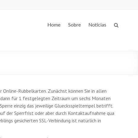
Home
Sobre
Notícias
r Online-Rubbelkarten. Zunächst können Sie in allen
ist dann für 1 festgelegten Zeitraum um sechs Monaten
 Sperre einzig das jeweilige Gluecksspieltempel betrifft.
auf der Sperrfrist oder aber durch Kontaktaufnahme qua
blings gesicherten SSL-Verbindung ist natürlich in