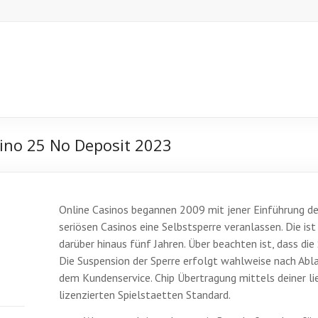
ino 25 No Deposit 2023
Online Casinos begannen 2009 mit jener Einführung de
seriösen Casinos eine Selbstsperre veranlassen. Die 
darüber hinaus fünf Jahren. Über beachten ist, dass die
Die Suspension der Sperre erfolgt wahlweise nach Abl
dem Kundenservice. Chip Übertragung mittels deiner lie
lizenzierten Spielstaetten Standard.