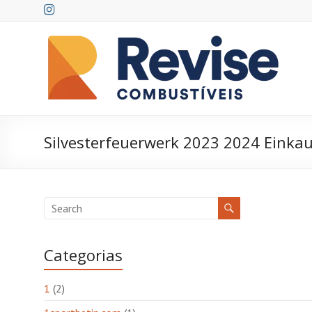
Skip
to
content
Revise
Combustíveis
Silvesterfeuerwerk 2023 2024 Einka
Categorias
1
(2)