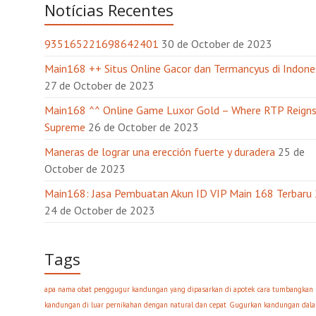
Notícias Recentes
935165221698642401
30 de October de 2023
Main168 ++ Situs Online Gacor dan Termancyus di Indone
27 de October de 2023
Main168 ^^ Online Game Luxor Gold – Where RTP Reign
Supreme
26 de October de 2023
Maneras de lograr una erección fuerte y duradera
25 de
October de 2023
Main168: Jasa Pembuatan Akun ID VIP Main 168 Terbaru
24 de October de 2023
Tags
apa nama obat penggugur kandungan yang dipasarkan di apotek
cara tumbangkan
kandungan di luar pernikahan dengan natural dan cepat
Gugurkan kandungan dal