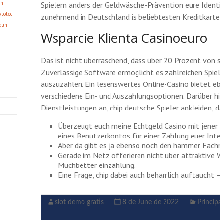
an
Spielern anders der Geldwäsche-Prävention eure Identi
totec
zunehmend in Deutschland is beliebtesten Kreditkart
puh
Wsparcie Klienta Casinoeuro
Das ist nicht überraschend, dass über 20 Prozent von s
Zuverlässige Software ermöglicht es zahlreichen Spiel
auszuzahlen. Ein lesenswertes Online-Casino bietet 
verschiedene Ein- und Auszahlungsoptionen. Darüber hi
Dienstleistungen an, chip deutsche Spieler ankleiden,
Überzeugt euch meine Echtgeld Casino mit jener 
eines Benutzerkontos für einer Zahlung euer Int
Aber da gibt es ja ebenso noch den hammer Fachm
Gerade im Netz offerieren nicht über attraktive
Muchbetter einzahlung.
Eine Frage, chip dabei auch beharrlich auftaucht
slot demo gratis
8 de June de 2022
Princip