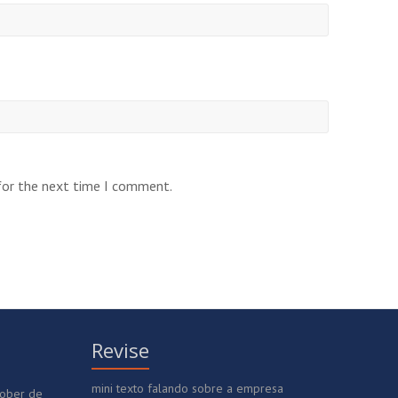
 for the next time I comment.
Revise
mini texto falando sobre a empresa
tober de