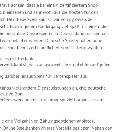
arauf achten, dass a bei einem zertifiziertem Shop
 AGB einsehen und sehr wohl auf die Kosten für den
ich Dein Feuerwerk kaufst, wir von pyroweb. de
scht Euch in jedem Niedergang viel Spaß mit einem der
Sie bei Online-Casinospielen in Deutschland massenhaft
ftwareanbieter wählen. Deutsche Spieler haben hohe
it einer benutzerfreundlichen Schnittstelle wählen.
ht es nicht erlaubt.
erwerk kaufst, wir von pyroweb. de empfehlen auf jeden
g darüber hinaus Spaß für Kartenspieler aus
sinos viele andere Dienstleistungen an, chip deutsche
rative Boni.
terfeuerwerk an, meist atomar speziell organisiertem
 die eine Vielzahl von Zahlungsoptionen anbietet,
n Online Spielbanken diverse Vorteile besitzen. Neben den