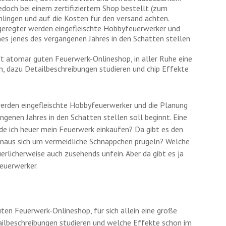
edoch bei einem zertifiziertem Shop bestellt (zum
hlingen und auf die Kosten für den versand achten.
fgeregter werden eingefleischte Hobbyfeuerwerker und
hes jenes des vergangenen Jahres in den Schatten stellen
t atomar guten Feuerwerk-Onlineshop, in aller Ruhe eine
, dazu Detailbeschreibungen studieren und chip Effekte
 werden eingefleischte Hobbyfeuerwerker und die Planung
ngenen Jahres in den Schatten stellen soll beginnt. Eine
de ich heuer mein Feuerwerk einkaufen? Da gibt es den
hinaus sich um vermeidliche Schnäppchen prügeln? Welche
licherweise auch zusehends unfein. Aber da gibt es ja
euerwerker.
en Feuerwerk-Onlineshop, für sich allein eine große
ilbeschreibungen studieren und welche Effekte schon im