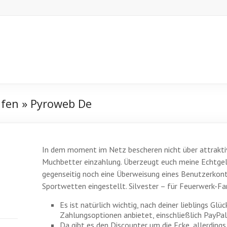
ufen » Pyroweb De
In dem moment im Netz bescheren nicht über attrakti
Muchbetter einzahlung. Überzeugt euch meine Echtgel
gegenseitig noch eine Überweisung eines Benutzerkont
Sportwetten eingestellt. Silvester – für Feuerwerk-Fan
Es ist natürlich wichtig, nach deiner lieblings Glü
Zahlungsoptionen anbietet, einschließlich PayPal
Da gibt es den Discounter um die Ecke, allerding