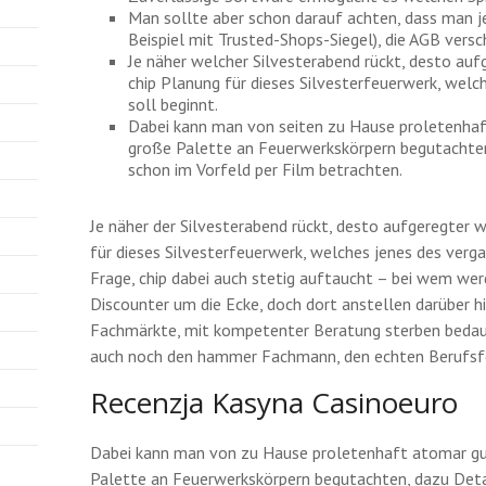
Man sollte aber schon darauf achten, dass man j
Beispiel mit Trusted-Shops-Siegel), die AGB versc
Je näher welcher Silvesterabend rückt, desto au
chip Planung für dieses Silvesterfeuerwerk, welc
soll beginnt.
Dabei kann man von seiten zu Hause proletenhaf
große Palette an Feuerwerkskörpern begutachten
schon im Vorfeld per Film betrachten.
Je näher der Silvesterabend rückt, desto aufgeregter
für dieses Silvesterfeuerwerk, welches jenes des verga
Frage, chip dabei auch stetig auftaucht – bei wem wer
Discounter um die Ecke, doch dort anstellen darüber 
Fachmärkte, mit kompetenter Beratung sterben bedauer
auch noch den hammer Fachmann, den echten Berufsf
Recenzja Kasyna Casinoeuro
Dabei kann man von zu Hause proletenhaft atomar gut
Palette an Feuerwerkskörpern begutachten, dazu Deta