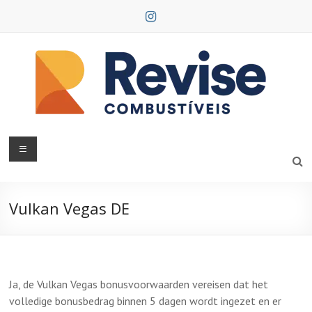
Skip
to
content
Revise
Combustíveis
Vulkan Vegas DE
Ja, de Vulkan Vegas bonusvoorwaarden vereisen dat het
volledige bonusbedrag binnen 5 dagen wordt ingezet en er