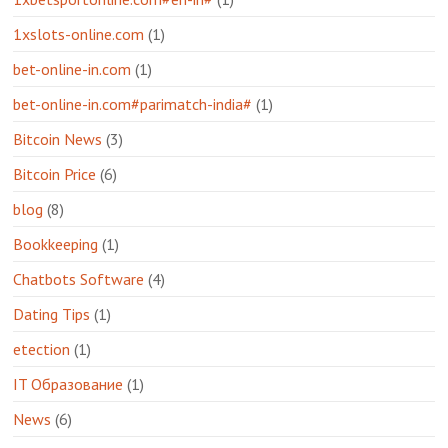
1xslots-online.com
(1)
bet-online-in.com
(1)
bet-online-in.com#parimatch-india#
(1)
Bitcoin News
(3)
Bitcoin Price
(6)
blog
(8)
Bookkeeping
(1)
Chatbots Software
(4)
Dating Tips
(1)
etection
(1)
IT Образование
(1)
News
(6)