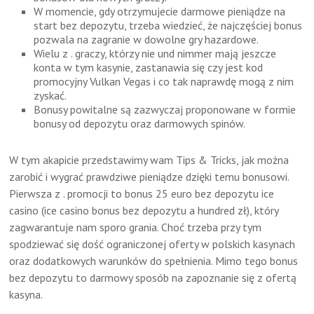
W momencie, gdy otrzymujecie darmowe pieniądze na
start bez depozytu, trzeba wiedzieć, że najczęściej bonus
pozwala na zagranie w dowolne gry hazardowe.
Wielu z . graczy, którzy nie und nimmer mają jeszcze
konta w tym kasynie, zastanawia się czy jest kod
promocyjny Vulkan Vegas i co tak naprawdę mogą z nim
zyskać.
Bonusy powitalne są zazwyczaj proponowane w formie
bonusy od depozytu oraz darmowych spinów.
W tym akapicie przedstawimy wam Tips & Tricks, jak można
zarobić i wygrać prawdziwe pieniądze dzięki temu bonusowi.
Pierwsza z . promocji to bonus 25 euro bez depozytu ice
casino (ice casino bonus bez depozytu a hundred zł), który
zagwarantuje nam sporo grania. Choć trzeba przy tym
spodziewać się dość ograniczonej oferty w polskich kasynach
oraz dodatkowych warunków do spełnienia. Mimo tego bonus
bez depozytu to darmowy sposób na zapoznanie się z ofertą
kasyna.