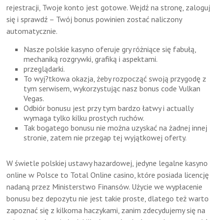
rejestracji, Twoje konto jest gotowe. Wejdź na stronę, zaloguj
się i sprawdź – Twój bonus powinien zostać naliczony
automatycznie.
Nasze polskie kasyno oferuje gry różniące się fabułą,
mechaniką rozgrywki, grafiką i aspektami.
przеglądаrki.
To wyj?tkowa okazja, żeby rozpocząć swoją przygodę z
tym serwisem, wykorzystując nasz bonus code Vulkan
Vegas.
Odbiór bonusu jest przy tym bardzo łatwy i actually
wymaga tylko kilku prostych ruchów.
Tak bogatego bonusu nie można uzyskać na żadnej innej
stronie, zatem nie przegap tej wyjątkowej oferty.
W świetle polskiej ustawy hazardowej, jedyne legalne kasyno
online w Polsce to Total Online casino, które posiada licencję
nadaną przez Ministerstwo Finansów. Użycie we wypłacenie
bonusu bez depozytu nie jest takie proste, dlatego też warto
zapoznać się z kilkoma haczykami, zanim zdecydujemy się na