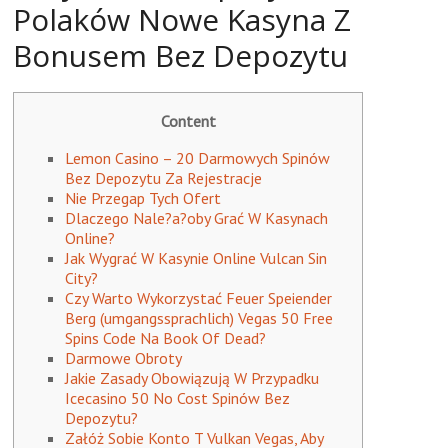
Polaków Nowe Kasyna Z
Bonusem Bez Depozytu
Content
Lemon Casino – 20 Darmowych Spinów
Bez Depozytu Za Rejestracje
Nie Przegap Tych Ofert
Dlaczego Nale?a?oby Grać W Kasynach
Online?
Jak Wygrać W Kasynie Online Vulcan Sin
City?
Czy Warto Wykorzystać Feuer Speiender
Berg (umgangssprachlich) Vegas 50 Free
Spins Code Na Book Of Dead?
Darmowe Obroty
Jakie Zasady Obowiązują W Przypadku
Icecasino 50 No Cost Spinów Bez
Depozytu?
Załóż Sobie Konto T Vulkan Vegas, Aby