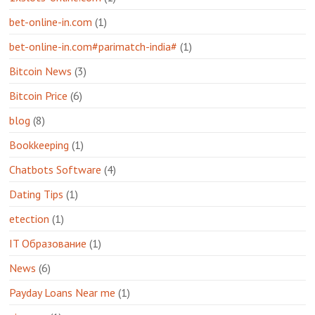
bet-online-in.com
(1)
bet-online-in.com#parimatch-india#
(1)
Bitcoin News
(3)
Bitcoin Price
(6)
blog
(8)
Bookkeeping
(1)
Chatbots Software
(4)
Dating Tips
(1)
etection
(1)
IT Образование
(1)
News
(6)
Payday Loans Near me
(1)