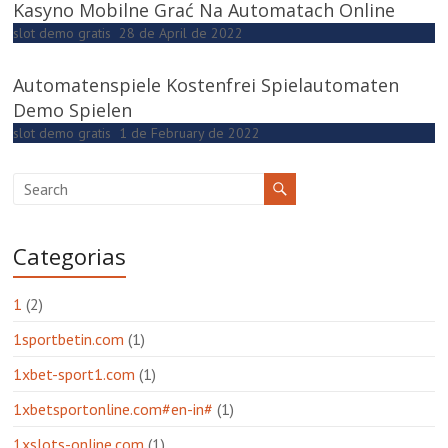
Kasyno Mobilne Grać Na Automatach Online
slot demo gratis
28 de April de 2022
Automatenspiele Kostenfrei Spielautomaten
Demo Spielen
slot demo gratis
1 de February de 2022
Categorias
1
(2)
1sportbetin.com
(1)
1xbet-sport1.com
(1)
1xbetsportonline.com#en-in#
(1)
1xslots-online.com
(1)