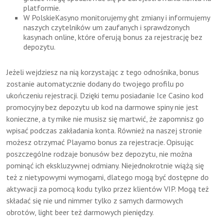
platformie.
W PolskieKasyno monitorujemy ght zmiany i informujemy
naszych czytelników um zaufanych i sprawdzonych
kasynach online, które oferują bonus za rejestrację bez
depozytu.
Jeżeli wejdziesz na nią korzystając z tego odnośnika, bonus
zostanie automatycznie dodany do twojego profilu po
ukończeniu rejestracji. Dzięki temu posiadanie Ice Casino kod
promocyjny bez depozytu ub kod na darmowe spiny nie jest
konieczne, a ty mike nie musisz się martwić, że zapomnisz go
wpisać podczas zakładania konta. Również na naszej stronie
możesz otrzymać Playamo bonus za rejestracje. Opisując
poszczególne rodzaje bonusów bez depozytu, nie można
pominąć ich ekskluzywnej odmiany. Niejednokrotnie wiążą się
też z nietypowymi wymogami, dlatego mogą być dostępne do
aktywacji za pomocą kodu tylko przez klientów VIP. Mogą też
składać się nie und nimmer tylko z samych darmowych
obrotów, light beer też darmowych pieniędzy.