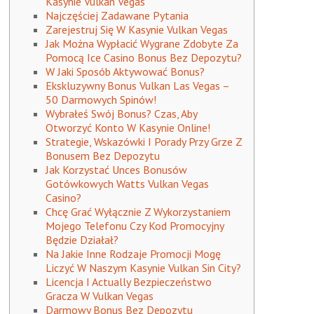
Kasynie Vulkan Vegas
Najczęściej Zadawane Pytania
Zarejestruj Się W Kasynie Vulkan Vegas
Jak Można Wypłacić Wygrane Zdobyte Za
Pomocą Ice Casino Bonus Bez Depozytu?
W Jaki Sposób Aktywować Bonus?
Ekskluzywny Bonus Vulkan Las Vegas –
50 Darmowych Spinów!
Wybrałeś Swój Bonus? Czas, Aby
Otworzyć Konto W Kasynie Online!
Strategie, Wskazówki I Porady Przy Grze Z
Bonusem Bez Depozytu
Jak Korzystać Unces Bonusów
Gotówkowych Watts Vulkan Vegas
Casino?
Chcę Grać Wyłącznie Z Wykorzystaniem
Mojego Telefonu Czy Kod Promocyjny
Będzie Działał?
Na Jakie Inne Rodzaje Promocji Mogę
Liczyć W Naszym Kasynie Vulkan Sin City?
Licencja I Actually Bezpieczeństwo
Gracza W Vulkan Vegas
Darmowy Bonus Bez Depozytu