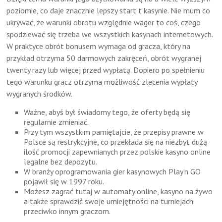
poziomie, co daje znacznie lepszy start t kasynie. Nie mum co
ukrywać, że warunki obrotu względnie wager to coś, czego
spodziewać się trzeba we wszystkich kasynach internetowych.
W praktyce obrót bonusem wymaga od gracza, który na
przykład otrzyma 50 darmowych zakręceń, obrót wygranej
twenty razy lub więcej przed wypłatą. Dopiero po spełnieniu
tego warunku gracz otrzyma możliwość zlecenia wypłaty
wygranych środków.
Ważne, abyś był świadomy tego, że oferty będą się
regularnie zmieniać.
Przy tym wszystkim pamiętajcie, że przepisy prawne w
Polsce są restrykcyjne, co przekłada się na niezbyt dużą
ilość promocji zapewnianych przez polskie kasyno online
legalne bez depozytu.
W branży oprogramowania gier kasynowych Play’n GO
pojawił się w 1997 roku.
Możesz zagrać tutaj w automaty online, kasyno na żywo
a także sprawdzić swoje umiejętności na turniejach
przeciwko innym graczom.