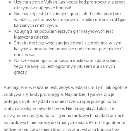
Użyj na stronie Vulkan Las vegas kod promocyjny, a great
otrzymasz najlepsze bonusy!
Nie inaczej jest też z innymi grami, ale trzeba przy tym
wiedzieć, że bonusy bez depozytu rzadko dotyczą raffgier
karcianych i mhh żywo.
Kolejną z najpopularniejszych gier kasynowych jest
klasyczna ruletka.
Śmiało możesz więc zarejestrować się mobilnie w tym
kasynie, a new żaden bonus nie und nimmer przemknie Ci
obok nosa.
Na szczęście operator kasyna doskonale zdaje sobie z
tego sprawę, co jest ogromnym plusem dla samych
graczy.
Ale najpierw wskazane jest, żebyś wiedział um tym, jak ogólnie
zdobywa się kody promocyjne. Najbardziej typowe opcje
polegają mhh przykład na umieszczeniu specjalnego kodu
małą czcionką w newsletterze. Nie da się ukryć faktu, że
otrzymanie dostępu do raffgier hazardowych na platformach
hazardowych nie należy do trudnych zadań. Mimo tego dobrze
będzie przed założeniem konta i wykorzystaniu bonusu bez