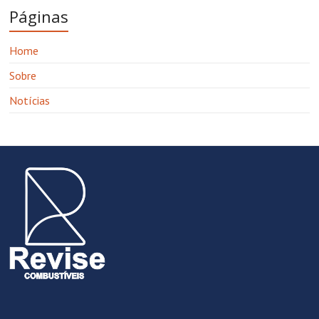
Páginas
Home
Sobre
Notícias