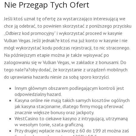
Nie Przegap Tych Ofert
Jeśli ktoś uznał tę ofertę za wystarczająco interesującą we
chce ją odebrać, to powinien skorzystać z poniższego przycisku
„Odbierz kod promocyjny” i wykorzystać proceed w kasynie
Vulkan Vegas. Jeśli jednak?e ktoś ma już konto w kasynie i nie
mógł wykorzystać kodu podczas rejestracji, to nic straconego.
Na późniejszym etapie można je także wpisywać po
zalogowaniu się w Vulkan Vegas, w zakładce z bonusami. Do
tego nale?a?oby dodać, że korzystanie z urządzeń mobilnych
do uprawiania hazardu niesie za sobą sporo korzyści.
Innym głównym obszarem podlegającym kontroli jest
odpowiedzialny hazard.
Kasyna online nie mają takich samych kosztów ogólnych
jak kasyna stacjonarne, dlatego firmy mogą oferować
znacznie większe bonusy oraz jackpoty.
WestCasino to ciekawe kasyno z intrygującą, utrzymaną
w wesołym tonie, szata graficzną.
Przy drugiej wpłacie na kwotę z 60 do 199 zł można zaś