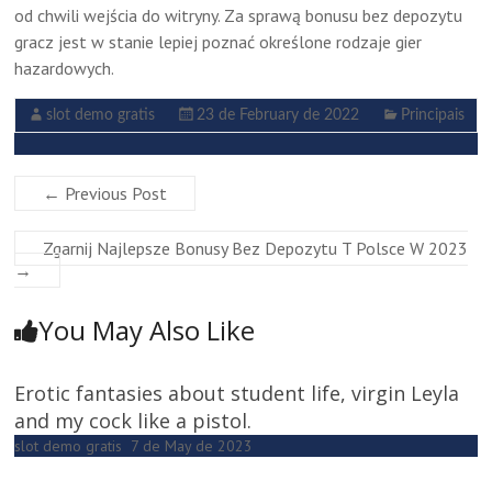
od chwili wejścia do witryny. Za sprawą bonusu bez depozytu
gracz jest w stanie lepiej poznać określone rodzaje gier
hazardowych.
slot demo gratis
23 de February de 2022
Principais
←
Previous Post
Zgarnij Najlepsze Bonusy Bez Depozytu T Polsce W 2023
→
You May Also Like
Erotic fantasies about student life, virgin Leyla
and my cock like a pistol.
slot demo gratis
7 de May de 2023