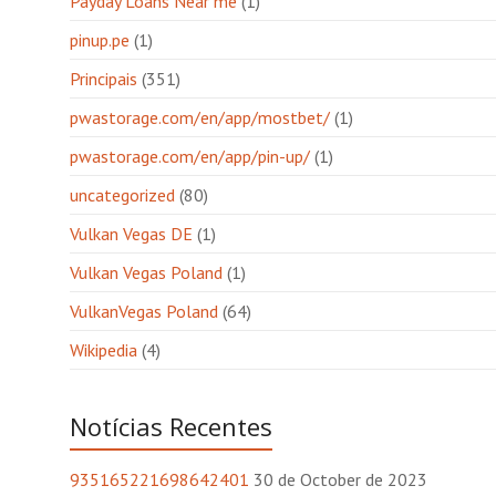
Payday Loans Near me
(1)
pinup.pe
(1)
Principais
(351)
pwastorage.com/en/app/mostbet/
(1)
pwastorage.com/en/app/pin-up/
(1)
uncategorized
(80)
Vulkan Vegas DE
(1)
Vulkan Vegas Poland
(1)
VulkanVegas Poland
(64)
Wikipedia
(4)
Notícias Recentes
935165221698642401
30 de October de 2023