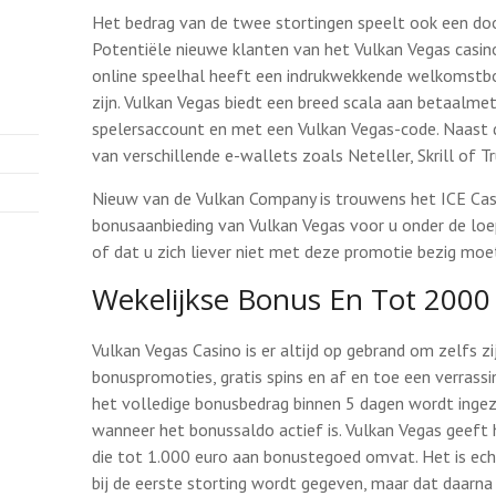
Het bedrag van de twee stortingen speelt ook een do
Potentiële nieuwe klanten van het Vulkan Vegas casino
online speelhal heeft een indrukwekkende welkomstbo
zijn. Vulkan Vegas biedt een breed scala aan betaalm
spelersaccount en met een Vulkan Vegas-code. Naast de
van verschillende e-wallets zoals Neteller, Skrill of Tr
Nieuw van de Vulkan Company is trouwens het ICE Casin
bonusaanbieding van Vulkan Vegas voor u onder de loep
of dat u zich liever niet met deze promotie bezig moe
Wekelijkse Bonus En Tot 2000
Vulkan Vegas Casino is er altijd op gebrand om zelfs 
bonuspromoties, gratis spins en af en toe een verrass
het volledige bonusbedrag binnen 5 dagen wordt ingez
wanneer het bonussaldo actief is. Vulkan Vegas geef
die tot 1.000 euro aan bonustegoed omvat. Het is echt
bij de eerste storting wordt gegeven, maar dat daar