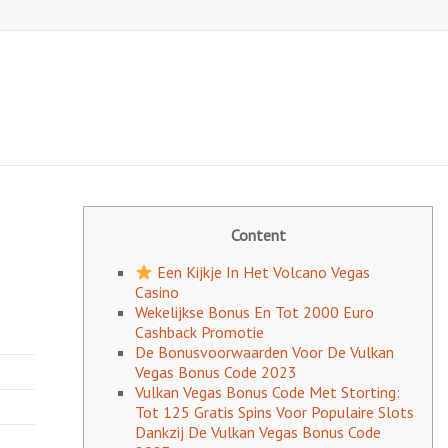
Content
Een Kijkje In Het Volcano Vegas
Casino
Wekelijkse Bonus En Tot 2000 Euro
Cashback Promotie
De Bonusvoorwaarden Voor De Vulkan
Vegas Bonus Code 2023
Vulkan Vegas Bonus Code Met Storting:
Tot 125 Gratis Spins Voor Populaire Slots
Dankzij De Vulkan Vegas Bonus Code