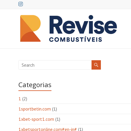
Skip
to
content
Revise
Combustíveis
Categorias
1
(2)
1sportbetin.com
(1)
1xbet-sport1.com
(1)
1xbetsportonline.com#en-in#
(1)