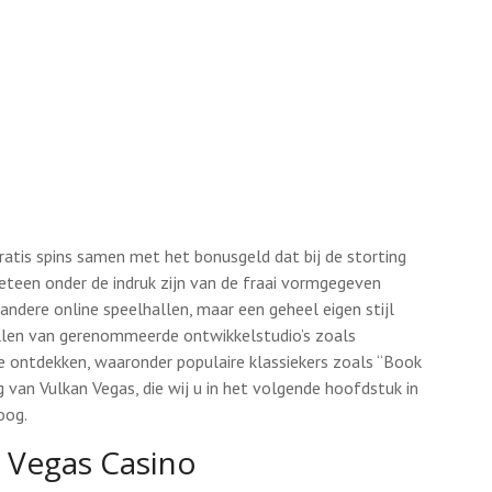
ratis spins samen met het bonusgeld dat bij de storting
 meteen onder de indruk zijn van de fraai vormgegeven
andere online speelhallen, maar een geheel eigen stijl
llen van gerenommeerde ontwikkelstudio’s zoals
 ontdekken, waaronder populaire klassiekers zoals “Book
 van Vulkan Vegas, die wij u in het volgende hoofdstuk in
oog.
o Vegas Casino