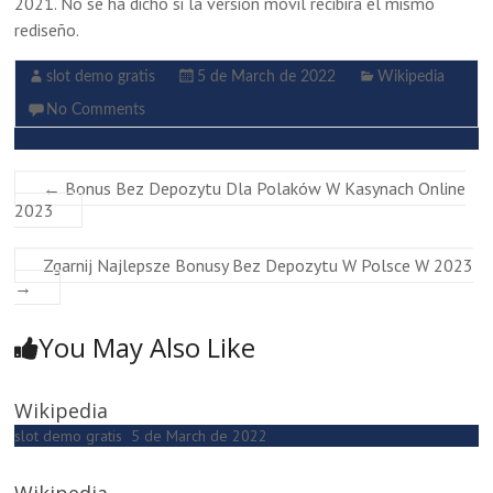
2021. No se ha dicho si la versión móvil recibirá el mismo
rediseño.
slot demo gratis
5 de March de 2022
Wikipedia
No Comments
←
Bonus Bez Depozytu Dla Polaków W Kasynach Online
2023
Zgarnij Najlepsze Bonusy Bez Depozytu W Polsce W 2023
→
You May Also Like
Wikipedia
slot demo gratis
5 de March de 2022