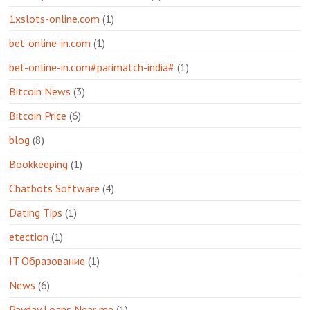
1xslots-online.com
(1)
bet-online-in.com
(1)
bet-online-in.com#parimatch-india#
(1)
Bitcoin News
(3)
Bitcoin Price
(6)
blog
(8)
Bookkeeping
(1)
Chatbots Software
(4)
Dating Tips
(1)
etection
(1)
IT Образование
(1)
News
(6)
Payday Loans Near me
(1)