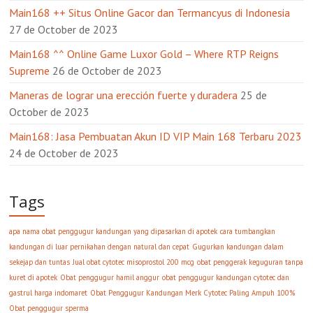
Main168 ++ Situs Online Gacor dan Termancyus di Indonesia
27 de October de 2023
Main168 ^^ Online Game Luxor Gold – Where RTP Reigns
Supreme
26 de October de 2023
Maneras de lograr una erección fuerte y duradera
25 de
October de 2023
Main168: Jasa Pembuatan Akun ID VIP Main 168 Terbaru 2023
24 de October de 2023
Tags
apa nama obat penggugur kandungan yang dipasarkan di apotek
cara tumbangkan
kandungan di luar pernikahan dengan natural dan cepat
Gugurkan kandungan dalam
sekejap dan tuntas
Jual obat cytotec misoprostol 200 mcg
obat penggerak keguguran tanpa
kuret di apotek
Obat penggugur hamil anggur
obat penggugur kandungan cytotec dan
gastrul harga indomaret
Obat Penggugur Kandungan Merk Cytotec Paling Ampuh 100%
Obat penggugur sperma