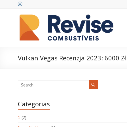
Skip
to
content
Revise
Combustíveis
Vulkan Vegas Recenzja 2023: 6000 Z
Categorias
1
(2)