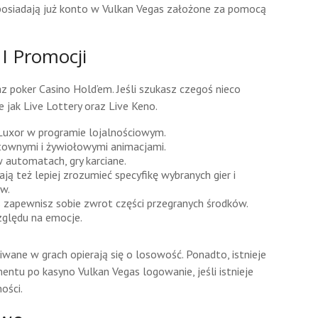
 posiadają już konto w Vulkan Vegas założone za pomocą
 I Promocji
raz poker Casino Hold’em. Jeśli szukasz czegoś nieco
 jak Live Lottery oraz Live Keno.
 Luxor w programie lojalnościowym.
townymi i żywiołowymi animacjami.
 automatach, gry karciane.
ją też lepiej zrozumieć specyfikę wybranych gier i
w.
 zapewnisz sobie zwrot części przegranych środków.
zględu na emocje.
wane w grach opierają się o losowość. Ponadto, istnieje
ntu po kasyno Vulkan Vegas logowanie, jeśli istnieje
ości.