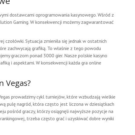
owe
powymi dostawcami oprogramowania kasynowego. Wśród z
 Evolution Gaming. W konsekwencji możemy zagwarantować
ej czołówki. Sytuacja zmieniła się jednak w ostatnich
tóre zachwycają grafiką. To właśnie z tego powodu
jemy graczom ponad 3000 gier. Nasze polskie kasyno
rafiką i aspektami. W konsekwencji każda gra online
an Vegas?
egas prowadzimy cykl turniejów, które wzbudzają wielkie
wą pulę nagród, która często jest liczona w dziesiątkach
ieju pośród graczy, którzy osiągnęli najwyższe pozycje na
e rankingowej, trzeba często grać i uzyskiwać dobre wyniki