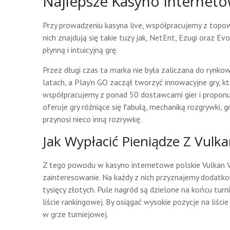
Najlepsze Kasyno Internet
Przy prowadzeniu kasyna live, współpracujemy z to
nich znajdują się takie tuzy jak, NetEnt, Ezugi oraz
płynną i intuicyjną grę.
Przez długi czas ta marka nie była zaliczana do rynkow
latach, a Play’n GO zaczął tworzyć innowacyjne gry, k
współpracujemy z ponad 50 dostawcami gier i proponu
oferuje gry różniące się fabułą, mechaniką rozgrywki, g
przynosi nieco inną rozrywkę.
Jak Wypłacić Pieniądze Z Vulk
Z tego powodu w kasyno internetowe polskie Vulkan V
zainteresowanie. Na każdy z nich przyznajemy dodatko
tysięcy złotych. Pule nagród są dzielone na końcu turn
liście rankingowej. By osiągać wysokie pozycje na liści
w grze turniejowej.