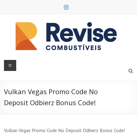
Skip
to
content
Revise
Combustíveis
Vulkan Vegas Promo Code No
Deposit Odbierz Bonus Code!
Vulkan Vegas Promo Code No Deposit Odbierz Bonus Code!