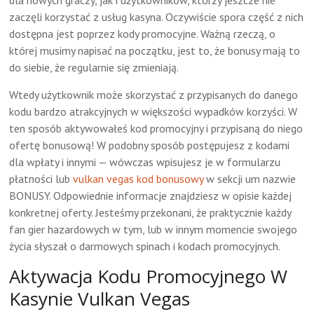
dla nowych graczy, jak i użytkowników, którzy jeszcze nie
zaczęli korzystać z usług kasyna. Oczywiście spora część z nich
dostępna jest poprzez kody promocyjne. Ważną rzeczą, o
której musimy napisać na początku, jest to, że bonusy mają to
do siebie, że regularnie się zmieniają.
Wtedy użytkownik może skorzystać z przypisanych do danego
kodu bardzo atrakcyjnych w większości wypadków korzyści. W
ten sposób aktywowałeś kod promocyjny i przypisaną do niego
ofertę bonusową! W podobny sposób postępujesz z kodami
dla wpłaty i innymi — wówczas wpisujesz je w formularzu
płatności lub
vulkan vegas kod bonusowy
w sekcji um nazwie
BONUSY. Odpowiednie informacje znajdziesz w opisie każdej
konkretnej oferty. Jesteśmy przekonani, że praktycznie każdy
fan gier hazardowych w tym, lub w innym momencie swojego
życia słyszał o darmowych spinach i kodach promocyjnych.
Aktywacja Kodu Promocyjnego W
Kasynie Vulkan Vegas