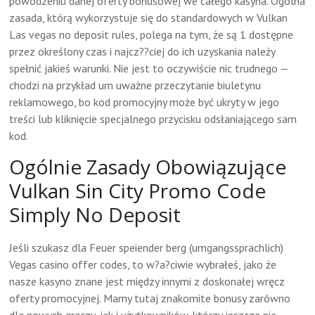
powodzeniu danej oferty bonusowej we całego kasyna. Ogólna
zasada, którą wykorzystuje się do standardowych w Vulkan
Las vegas no deposit rules, polega na tym, że są 1 dostępne
przez określony czas i najcz??ciej do ich uzyskania należy
spełnić jakieś warunki. Nie jest to oczywiście nic trudnego —
chodzi na przykład um uważne przeczytanie biuletynu
reklamowego, bo kod promocyjny może być ukryty w jego
treści lub kliknięcie specjalnego przycisku odsłaniającego sam
kod.
Ogólnie Zasady Obowiązujące
Vulkan Sin City Promo Code
Simply No Deposit
Jeśli szukasz dla Feuer speiender berg (umgangssprachlich)
Vegas casino offer codes, to w?a?ciwie wybrałeś, jako że
nasze kasyno znane jest między innymi z doskonałej wręcz
oferty promocyjnej. Mamy tutaj znakomite bonusy zarówno