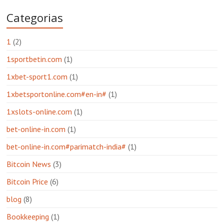
Categorias
1
(2)
1sportbetin.com
(1)
1xbet-sport1.com
(1)
1xbetsportonline.com#en-in#
(1)
1xslots-online.com
(1)
bet-online-in.com
(1)
bet-online-in.com#parimatch-india#
(1)
Bitcoin News
(3)
Bitcoin Price
(6)
blog
(8)
Bookkeeping
(1)