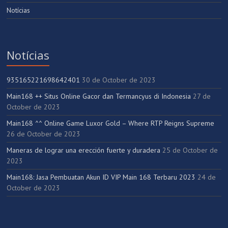
Notícias
Notícias
935165221698642401
30 de October de 2023
Main168 ++ Situs Online Gacor dan Termancyus di Indonesia
27 de
October de 2023
Main168 ^^ Online Game Luxor Gold – Where RTP Reigns Supreme
26 de October de 2023
Maneras de lograr una erección fuerte y duradera
25 de October de
2023
Main168: Jasa Pembuatan Akun ID VIP Main 168 Terbaru 2023
24 de
October de 2023