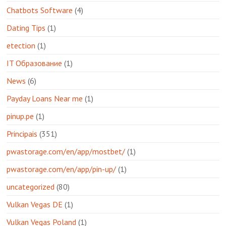
Chatbots Software
(4)
Dating Tips
(1)
etection
(1)
IT Образование
(1)
News
(6)
Payday Loans Near me
(1)
pinup.pe
(1)
Principais
(351)
pwastorage.com/en/app/mostbet/
(1)
pwastorage.com/en/app/pin-up/
(1)
uncategorized
(80)
Vulkan Vegas DE
(1)
Vulkan Vegas Poland
(1)