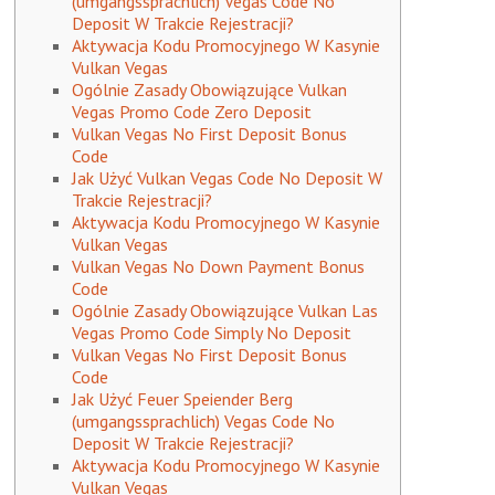
(umgangssprachlich) Vegas Code No
Deposit W Trakcie Rejestracji?
Aktywacja Kodu Promocyjnego W Kasynie
Vulkan Vegas
Ogólnie Zasady Obowiązujące Vulkan
Vegas Promo Code Zero Deposit
Vulkan Vegas No First Deposit Bonus
Code
Jak Użyć Vulkan Vegas Code No Deposit W
Trakcie Rejestracji?
Aktywacja Kodu Promocyjnego W Kasynie
Vulkan Vegas
Vulkan Vegas No Down Payment Bonus
Code
Ogólnie Zasady Obowiązujące Vulkan Las
Vegas Promo Code Simply No Deposit
Vulkan Vegas No First Deposit Bonus
Code
Jak Użyć Feuer Speiender Berg
(umgangssprachlich) Vegas Code No
Deposit W Trakcie Rejestracji?
Aktywacja Kodu Promocyjnego W Kasynie
Vulkan Vegas