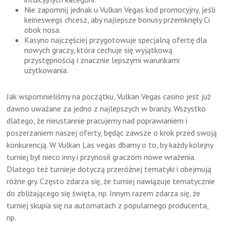
Nie zapomnij jednak u Vulkan Vegas kod promocyjny, jeśli
keineswegs chcesz, aby najlepsze bonusy przemknęły Ci
obok nosa.
Kasyno najczęściej przygotowuje specjalną ofertę dla
nowych graczy, która cechuje się wyjątkową
przystępnością i znacznie lepszymi warunkami
użytkowania.
Jak wspomnieliśmy na początku, Vulkan Vegas casino jest już
dawno uważane za jedno z najlepszych w branży. Wszystko
dlatego, że nieustannie pracujemy nad poprawianiem i
poszerzaniem naszej oferty, będąc zawsze o krok przed swoją
konkurencją. W Vulkan Las vegas dbamy o to, by każdy kolejny
turniej był nieco inny i przynosił graczom nowe wrażenia.
Dlatego też turnieje dotyczą przeróżnej tematyki i obejmują
różne gry. Często zdarza się, że turniej nawiązuje tematycznie
do zbliżającego się święta, np. Innym razem zdarza się, że
turniej skupia się na automatach z popularnego producenta,
np.