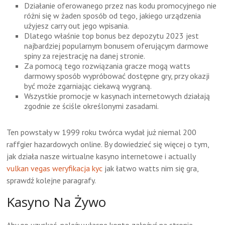
Działanie oferowanego przez nas kodu promocyjnego nie
różni się w żaden sposób od tego, jakiego urządzenia
użyjesz carry out jego wpisania.
Dlatego właśnie top bonus bez depozytu 2023 jest
najbardziej popularnym bonusem oferującym darmowe
spiny za rejestrację na danej stronie.
Za pomocą tego rozwiązania gracze mogą watts
darmowy sposób wypróbować dostępne gry, przy okazji
być może zgarniając ciekawą wygraną.
Wszystkie promocje w kasynach internetowych działają
zgodnie ze ściśle określonymi zasadami.
Ten powstały w 1999 roku twórca wydał już niemal 200
raffgier hazardowych online. By dowiedzieć się więcej o tym,
jak działa nasze wirtualne kasyno internetowe i actually
vulkan vegas weryfikacja kyc
jak łatwo watts nim się gra,
sprawdź kolejne paragrafy.
Kasyno Na Żywo