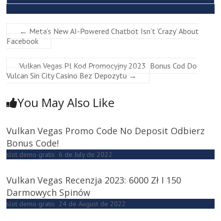
←
Meta’s New AI-Powered Chatbot Isn’t ‘Crazy’ About
Facebook
Vulkan Vegas Pl Kod Promocyjny 2023 ️ Bonus Cod Do
Vulcan Sin City Casino Bez Depozytu
→
You May Also Like
Vulkan Vegas Promo Code No Deposit Odbierz
Bonus Code!
slot demo gratis
6 de July de 2022
Vulkan Vegas Recenzja 2023: 6000 Zł I 150
Darmowych Spinów
slot demo gratis
24 de August de 2022