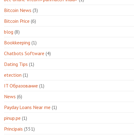
Bitcoin News
(3)
Bitcoin Price
(6)
blog
(8)
Bookkeeping
(1)
Chatbots Software
(4)
Dating Tips
(1)
etection
(1)
IT Образование
(1)
News
(6)
Payday Loans Near me
(1)
pinup.pe
(1)
Principais
(351)