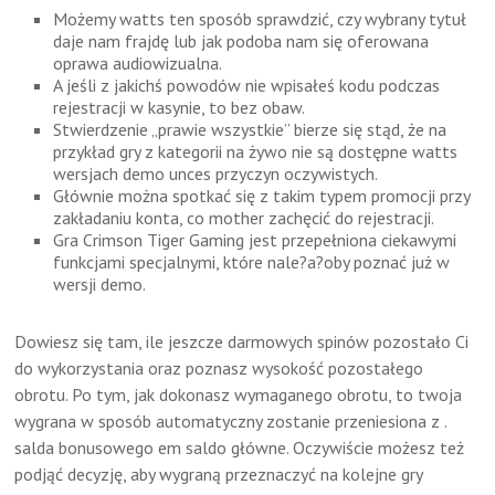
Możemy watts ten sposób sprawdzić, czy wybrany tytuł
daje nam frajdę lub jak podoba nam się oferowana
oprawa audiowizualna.
A jeśli z jakichś powodów nie wpisałeś kodu podczas
rejestracji w kasynie, to bez obaw.
Stwierdzenie „prawie wszystkie” bierze się stąd, że na
przykład gry z kategorii na żywo nie są dostępne watts
wersjach demo unces przyczyn oczywistych.
Głównie można spotkać się z takim typem promocji przy
zakładaniu konta, co mother zachęcić do rejestracji.
Gra Crimson Tiger Gaming jest przepełniona ciekawymi
funkcjami specjalnymi, które nale?a?oby poznać już w
wersji demo.
Dowiesz się tam, ile jeszcze darmowych spinów pozostało Ci
do wykorzystania oraz poznasz wysokość pozostałego
obrotu. Po tym, jak dokonasz wymaganego obrotu, to twoja
wygrana w sposób automatyczny zostanie przeniesiona z .
salda bonusowego em saldo główne. Oczywiście możesz też
podjąć decyzję, aby wygraną przeznaczyć na kolejne gry