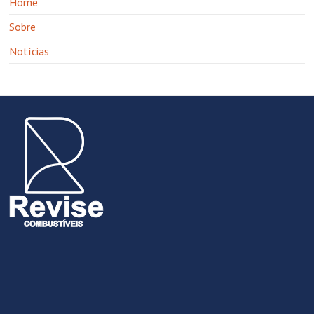
Home
Sobre
Notícias