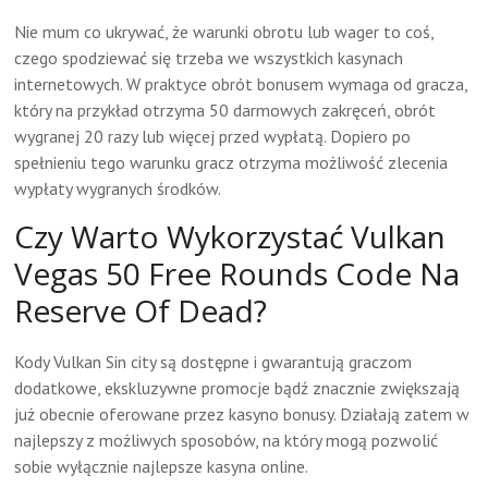
Nie mum co ukrywać, że warunki obrotu lub wager to coś,
czego spodziewać się trzeba we wszystkich kasynach
internetowych. W praktyce obrót bonusem wymaga od gracza,
który na przykład otrzyma 50 darmowych zakręceń, obrót
wygranej 20 razy lub więcej przed wypłatą. Dopiero po
spełnieniu tego warunku gracz otrzyma możliwość zlecenia
wypłaty wygranych środków.
Czy Warto Wykorzystać Vulkan
Vegas 50 Free Rounds Code Na
Reserve Of Dead?
Kody Vulkan Sin city są dostępne i gwarantują graczom
dodatkowe, ekskluzywne promocje bądź znacznie zwiększają
już obecnie oferowane przez kasyno bonusy. Działają zatem w
najlepszy z możliwych sposobów, na który mogą pozwolić
sobie wyłącznie najlepsze kasyna online.