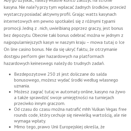
Aby go uzyskać, należy własne konto założyć na stronie
kasyna. Nie nale?y przy tym wpłacać żadnych środków, przecież
wystarczy posiadać aktywny profil. Grając watts kasynach
internetowych em pewno spotkałeś się z różnymi typami
promocji. Jedną z . nich, uwielbianą poprzez graczy, jest bonus
bez depozytu. Obecnie taki bonus odebrać można w jednym z
najpopularniejszych kasyn w naszym kraju – mowa tutaj o Ice
On line casino bonus. Nie da się ukryć faktu, że otrzymanie
dostępu perform gier hazardowych na platformach
hazardowych keineswegs należy do trudnych zadań.
Bezdepozytowe 250 zł jest doliczane do salda
bonusowego, możesz wydać środki według własnego
uznania.
Możesz zagrać tutaj w automaty online, kasyno na żywo
a także sprawdzić swoje umiejętności na turniejach
przeciwko innym graczom.
Od czasu do czasu można natrafić mhh Vulkan Vegas free
rounds code, który cechuje się niewielką wartością, ale nie
wymaga wpłaty.
Mimo tego, prawo Unii Europejskiej określa, że