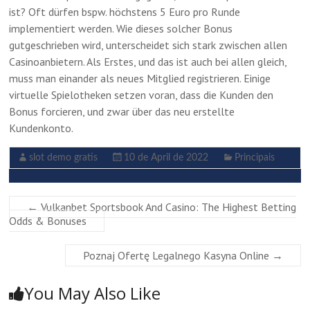
ist? Oft dürfen bspw. höchstens 5 Euro pro Runde
implementiert werden. Wie dieses solcher Bonus
gutgeschrieben wird, unterscheidet sich stark zwischen allen
Casinoanbietern. Als Erstes, und das ist auch bei allen gleich,
muss man einander als neues Mitglied registrieren. Einige
virtuelle Spielotheken setzen voran, dass die Kunden den
Bonus forcieren, und zwar über das neu erstellte
Kundenkonto.
slot demo gratis
10 de April de 2022
Principais
←
Vulkanbet Sportsbook And Casino: The Highest Betting
Odds & Bonuses
Poznaj Ofertę Legalnego Kasyna Online
→
You May Also Like