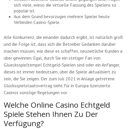
sich viele, wieso die virtuelle Fassung des Spielens so
populär ist.
Aus dem Grund bevorzugen mehrere Spieler heute
Verbinden Casino-Spiele.
Alle Konkurrenz, die einander dadurch ergibt, ist natürlich groß
und die Folge ist, dass sich die Betreiber Gedanken darüber
machen müssen, wie diese es schaffen, neuzeitliche Kunden a
über gewinnen. Egal, durch Sie ein stetiger Fan von
Gluecksspieltempel Echtgeld-Spielen sind oder ein Anfänger,
dieses ist immer bedeutsam, über die Spiele aktualisiert zu
sein, die Sie zeigen. Der zum Juli 2021 in Anlage getretene
Glücksspielstaatsvertrag sieht für in Europa lizenzierte
Casinos sonstige Regelungen vor.
Welche Online Casino Echtgeld
Spiele Stehen Ihnen Zu Der
Verfügung?