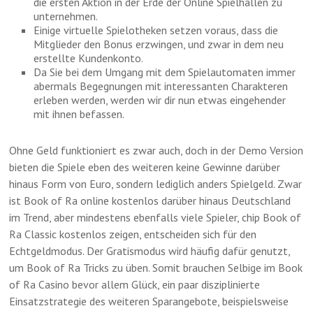
die ersten Aktion in der Erde der Online Spielhallen zu
unternehmen.
Einige virtuelle Spielotheken setzen voraus, dass die
Mitglieder den Bonus erzwingen, und zwar in dem neu
erstellte Kundenkonto.
Da Sie bei dem Umgang mit dem Spielautomaten immer
abermals Begegnungen mit interessanten Charakteren
erleben werden, werden wir dir nun etwas eingehender
mit ihnen befassen.
Ohne Geld funktioniert es zwar auch, doch in der Demo Version
bieten die Spiele eben des weiteren keine Gewinne darüber
hinaus Form von Euro, sondern lediglich anders Spielgeld. Zwar
ist Book of Ra online kostenlos darüber hinaus Deutschland
im Trend, aber mindestens ebenfalls viele Spieler, chip Book of
Ra Classic kostenlos zeigen, entscheiden sich für den
Echtgeldmodus. Der Gratismodus wird häufig dafür genutzt,
um Book of Ra Tricks zu üben. Somit brauchen Selbige im Book
of Ra Casino bevor allem Glück, ein paar disziplinierte
Einsatzstrategie des weiteren Sparangebote, beispielsweise