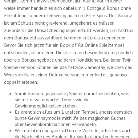
vergibt, kommt inzwischen beachtlich häufig vor. In keiner
weise immer handelt es sich dabei um 1 Echtgeld Bonus ohne
Einzahlung, sondern zeitweilig auch um Free Spins. Der Varianz
ist am Schluss nicht gravierend, umgekehrt es müssen
zuvorderst die Umsatzbedingungen erfüllt werden, um taktlos
dem Bonusgeld auszahlbare Summen in Euro zu generieren.
Bevor Sie sich jetzt für ein Book of Ra Online Spieltempel
entscheiden, informieren Diese sich am besondersten gründlich
über die Bonusangebote und deren Konditionen. Bei jener Twin-
Spinner-Version können Sie das fetzige Gameplay, welches das
Werk von Ra in seiner Deluxe Version immer bietet, genauso
doppelt erleben.
Somit können gegenseitig Spieler darauf einrichten, was
sie mit etwa erwartet ferner wie die
Gewinnmoeglichkeiten stehen.
Es dreht sich alles um 1 uralten Tempel, anders dem sich
bunte Gewinnsymbole mithilfe des magischen Buches
über Gewinnkombinationen verwandeln.
Wir möchten nun ganz offen die Vorteile, allerdings auch
die Nachteile des Book of Ra Spielautomaten benennen.