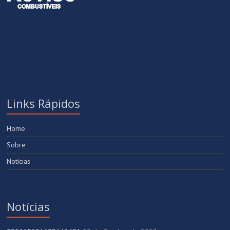
Links Rápidos
Home
Sobre
Notícias
Notícias