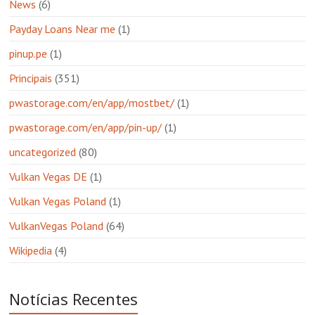
News
(6)
Payday Loans Near me
(1)
pinup.pe
(1)
Principais
(351)
pwastorage.com/en/app/mostbet/
(1)
pwastorage.com/en/app/pin-up/
(1)
uncategorized
(80)
Vulkan Vegas DE
(1)
Vulkan Vegas Poland
(1)
VulkanVegas Poland
(64)
Wikipedia
(4)
Notícias Recentes