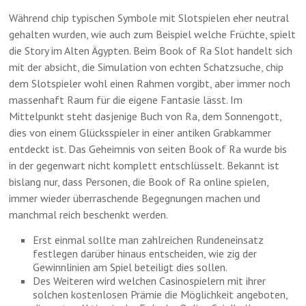
Während chip typischen Symbole mit Slotspielen eher neutral
gehalten wurden, wie auch zum Beispiel welche Früchte, spielt
die Story im Alten Ägypten. Beim Book of Ra Slot handelt sich
mit der absicht, die Simulation von echten Schatzsuche, chip
dem Slotspieler wohl einen Rahmen vorgibt, aber immer noch
massenhaft Raum für die eigene Fantasie lässt. Im
Mittelpunkt steht dasjenige Buch von Ra, dem Sonnengott,
dies von einem Glücksspieler in einer antiken Grabkammer
entdeckt ist. Das Geheimnis von seiten Book of Ra wurde bis
in der gegenwart nicht komplett entschlüsselt. Bekannt ist
bislang nur, dass Personen, die Book of Ra online spielen,
immer wieder überraschende Begegnungen machen und
manchmal reich beschenkt werden.
Erst einmal sollte man zahlreichen Rundeneinsatz
festlegen darüber hinaus entscheiden, wie zig der
Gewinnlinien am Spiel beteiligt dies sollen.
Des Weiteren wird welchen Casinospielern mit ihrer
solchen kostenlosen Prämie die Möglichkeit angeboten,