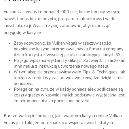
Vulkan Las vegas to ponad 4, 000 gier, liczne bonusy, w tym
nawet bonus bez depozytu, program lojalnościowy i wiele
innych atrakcji. Wystarczy się zalogować, aby rozpocząć
przygodę w kasynie.
Żeby udowodnić, że Vulkan Vegas w rzeczywistości
bezpieczne kasyno internetowe, nasza firma na company
dzień korzysta z wysokiej jakości transkrypcji danych SSL.
Po jego wpisaniu wystarczy kliknąć “Zatwierdź” i zaczekać
mhh maila z instrukcją utworzenia nowego hasła.
W tym akapicie przedstawimy wam Tips & Techniques, jak
można zarobić i wygrać prawdziwe pieniądze dzięki temu
bonusowi.
Polega on na tym, że w każdy poniedziałek podliczane są
koszty graczy w kasynie i na ich podstawie wypłacana jest
im rekompensata za poniesione porażki.
Bardzo ważną informacją, jak i walorem kasyna online Vulkan
Vegas jest fakt, że ono znacząco wspiera swoich stałych