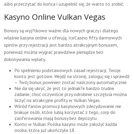
albo przeczytać do końca i uzupełnić się, że warto to zrobić.
Kasyno Online Vulkan Vegas
Bonusy są wyj?tkowo ważne dla nowych graczy i dlatego
właśnie kasyna online u oferują. IceCasino fifty darmowych
spinów przy rejestracji jest bardzo atrakcyjnym bonusem,
ponieważ można wygrać prawdziwe pieniądze bez
dokonywania wpłaty.
Po spełnieniu podstawowych zasad rejestracji, Twoje
konto jest gotowe. Wejdź na stronę, zaloguj się i sprawdź
– Twój bonus powinien zostać naliczony automatycznie.
Nie da się ukryć, że jest to jednak?e bardzo trudne
zadanie, choć oczywiście przy odrobinie szczęścia można
liczyć na atrakcyjne profity w Vulkan Vegas.
Wśród fanów promocji kasynowych zdecydowanie nie
brakuje osób, które lubią korzystać z tego, corp do
zaoferowania mają bonusy bez depozytu.
Konto w Vulkan Polska kasyno może założyć każda
osoba, która już ukończyła 18.