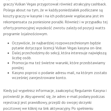
graczy Vulkan Vegas przygotował również atrakcyjny cashback.
Polega about na tym, że w każdy poniedziałek podliczane są
koszty graczy w kasynie i na ich podstawie wypłacana jest im
rekompensata za poniesione porażki. Również i w przypadku tej
oferty promocyjnej wysokość zwrotu zależy od pozycji watts
programie lojalnościowym.
Oczywiście, że najbardziej rozpowszechnionym będzie
pytanie dotyczące licencji Vulkan Vegas kasyna on-line.
Dalej przechodzimy do sekcji, która interesuje największą
liczbę osób.
Promocja ma też świetne warunki, które przedstawiamy
poniżej.
Kasyno poprosi o podanie adresu mail, na którym zostało
wcześniej zarejestrowane konto.
Kiedy już wypełnisz informacje, zaakceptuj Regulamin Kasyna i
potwierdź je. Aby upewnić się, że adres e-mail podany podczas
rejestracji jest prawidłowy, przejdź do swojej skrzynki
pocztowej we kliknij na link aktywacyjny. Po spełnieniu