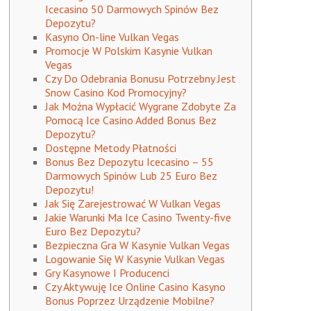
Icecasino 50 Darmowych Spinów Bez
Depozytu?
Kasyno On-line Vulkan Vegas
Promocje W Polskim Kasynie Vulkan
Vegas
Czy Do Odebrania Bonusu Potrzebny Jest
Snow Casino Kod Promocyjny?
Jak Można Wypłacić Wygrane Zdobyte Za
Pomocą Ice Casino Added Bonus Bez
Depozytu?
Dostępne Metody Płatności
Bonus Bez Depozytu Icecasino – 55
Darmowych Spinów Lub 25 Euro Bez
Depozytu!
Jak Się Zarejestrować W Vulkan Vegas
Jakie Warunki Ma Ice Casino Twenty-five
Euro Bez Depozytu?
Bezpieczna Gra W Kasynie Vulkan Vegas
Logowanie Się W Kasynie Vulkan Vegas
Gry Kasynowe I Producenci
Czy Aktywuję Ice Online Casino Kasyno
Bonus Poprzez Urządzenie Mobilne?