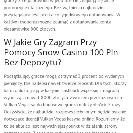
graczy. Z tego powodu w jego ofercie znajdują się akcje
promocyjne dla każdego. Bez wątpienia najbardziej
przyciągająca jest oferta cotygodniowego doładowania. W
każdym tygodniu można zgarnąć z doładowania konta
niesamowite 800 złotych.
W Jakie Gry Zagram Przy
Pomocy Snow Casino 100 Pln
Bez Depozytu?
Początkujący gracze mogą otrzymać 3 procent od wydanych
pieniędzy, the najlepsi nawet twelve procent. Dla tych, którzy
bardzo dużo grają w kasynie, cashback wiąże się z nagrodą
wynoszącą nawet 8000 złotych. Zwrotem przekazanym em
Vulkan Vegas saldo bonusowe gracza należy obrócić 5 razy.
Oczywiście, że najbardziej rozpowszechnionym będzie pytanie
dotyczące licencji Vulkan Vegas kasyna online. Rozumiemy, że
to be able to jest najważniejszy punkt w działaniu strony