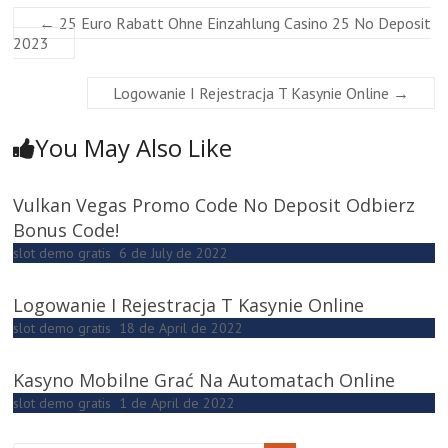
←
25 Euro Rabatt Ohne Einzahlung Casino 25 No Deposit
2023
Logowanie I Rejestracja T Kasynie Online
→
You May Also Like
Vulkan Vegas Promo Code No Deposit Odbierz
Bonus Code!
slot demo gratis
6 de July de 2022
Logowanie I Rejestracja T Kasynie Online
slot demo gratis
18 de April de 2022
Kasyno Mobilne Grać Na Automatach Online
slot demo gratis
1 de April de 2022