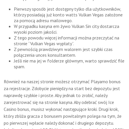
Pierwszy sposób jest dostępny tylko dla użytkowników,
którzy posiadają już konto watts Vulkan Vegas założone
za pomocą adresu mailowego.
W przypadku kasyna em żywo Vulkan Sin city dostarcza
wysoki poziom jakości.
Z tego powodu więcej informacji można przeczytać na
stronie “Vulkan Vegas wypłaty”.
Z pewnością prawdziwym walorem jest szybki czas
połączenia unces konsultantem.
Jeśli nie ma jej w folderze głównym, warto sprawdzić file
spam.
Również na naszej stronie możesz otrzymać Playamo bonus
za rejestracje. Zdobycie pieniędzy na start bez depozytu jest
naprawdę szybkie i proste. Aby jednak to zrobić, należy
zarejestrować się na stronie kasyna. Aby odebrać swój Ice
Casino bonus, musisz wykonać następujące kroki. Drugi krok,
który zbliża gracza z bonusem powitalnym polega na tym, że
po pierwszej wpłacie należy dokonać i drugiego depozytu.