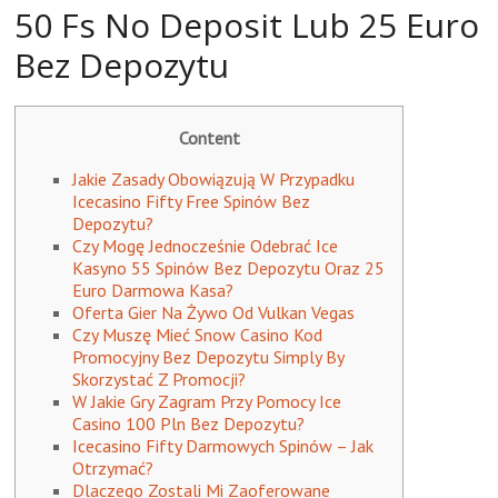
50 Fs No Deposit Lub 25 Euro
Bez Depozytu
Content
Jakie Zasady Obowiązują W Przypadku
Icecasino Fifty Free Spinów Bez
Depozytu?
Czy Mogę Jednocześnie Odebrać Ice
Kasyno 55 Spinów Bez Depozytu Oraz 25
Euro Darmowa Kasa?
Oferta Gier Na Żywo Od Vulkan Vegas
Czy Muszę Mieć Snow Casino Kod
Promocyjny Bez Depozytu Simply By
Skorzystać Z Promocji?
W Jakie Gry Zagram Przy Pomocy Ice
Casino 100 Pln Bez Depozytu?
Icecasino Fifty Darmowych Spinów – Jak
Otrzymać?
Dlaczego Zostali Mi Zaoferowane