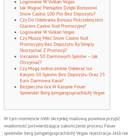
Logowanie W Vulkan Vegas
Jak Wygrać Pieniądze Dzięki Bonusowi
Snow Casino 100 Pln Bez Depozytu?
Czy Do Odebrania Bonusu Potrzebny Jest
Glaciers Casino Kod Promocyjny?
Logowanie W Vulkan Vegas
Czy Muszę Mieć Snow Casino Kod
Promocyjny Bez Depozytu By Simply
Skorzystać Z Promocji?
Icecasino 50 Darmowych Spinów – Jak
Otrzymać?
Czy Mogę Jednocześnie Odebrać Ice
Kasyno 50 Spinów Bez Depozytu Oraz 25
Euro Darmowa Kasa?
Bezpieczna Gra W Kasynie Feuer
Speiender Berg (umgangssprachlich) Vegas
W tym momencie mhh skrzynkę mailową powinna przyjść
wiadomość potwierdzająca zakończenie procesu Feuer
speiender berg (umgangssprachlich) Vegas rejestracja. Jeśli nie