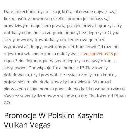
Dalej przechodzimy do sekcji, która interesuje największą
liczbę osób. Z pewnością szelkie promocje i bonusy są
prawdziwym magnesem przyciągającym nowych graczy carry
out kasyna online, szczególnie bonusy bez depozytu. Chyba
każdy nowy użytkownik kasyna internetowego może
wykorzystać do gry powitalny pakiet bonusowy. Od razu po
rejestracji własnego konta należy watts
vulkanvegas15.pl
ciągu 2 dni dokonać pierwszego depozytu na swym koncie
kasynowym. Obowiązuje tutaj bonus +120% z kwoty
doładowania, czyli przy wpłacie tysiąca złotych na konto,
pojawi się em nim dodatkowy tysiąc dwieście. W ramach
pierwszego etapu bonusu powitalnego każda osoba otrzymuje
również seventy darmowych spinów na grę Fire Joker od Play’n
GO.
Promocje W Polskim Kasynie
Vulkan Vegas