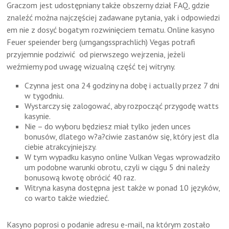
Graczom jest udostępniany także obszerny dział FAQ, gdzie
znaleźć można najczęściej zadawane pytania, yak i odpowiedzi
em nie z dosyć bogatym rozwinięciem tematu. Online kasyno
Feuer speiender berg (umgangssprachlich) Vegas potrafi
przyjemnie podziwić od pierwszego wejrzenia, jeżeli
weźmiemy pod uwagę wizualną część tej witryny.
Czynna jest ona 24 godziny na dobę i actually przez 7 dni
w tygodniu.
Wystarczy się zalogować, aby rozpocząć przygodę watts
kasynie.
Nie – do wyboru będziesz miał tylko jeden unces
bonusów, dlatego w?a?ciwie zastanów się, który jest dla
ciebie atrakcyjniejszy.
W tym wypadku kasyno online Vulkan Vegas wprowadziło
um podobne warunki obrotu, czyli w ciągu 5 dni należy
bonusową kwotę obrócić 40 raz.
Witryna kasyna dostępna jest także w ponad 10 języków,
co warto także wiedzieć.
Kasyno poprosi o podanie adresu e-mail, na którym zostało