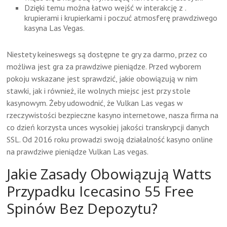
Dzięki temu można łatwo wejść w interakcję z .
krupierami i krupierkami i poczuć atmosferę prawdziwego
kasyna Las Vegas.
Niestety keineswegs są dostępne te gry za darmo, przez co
możliwa jest gra za prawdziwe pieniądze. Przed wyborem
pokoju wskazane jest sprawdzić, jakie obowiązują w nim
stawki, jak i również, ile wolnych miejsc jest przy stole
kasynowym. Żeby udowodnić, że Vulkan Las vegas w
rzeczywistości bezpieczne kasyno internetowe, nasza firma na
co dzień korzysta unces wysokiej jakości transkrypcji danych
SSL. Od 2016 roku prowadzi swoją działalność kasyno online
na prawdziwe pieniądze Vulkan Las vegas.
Jakie Zasady Obowiązują Watts
Przypadku Icecasino 55 Free
Spinów Bez Depozytu?