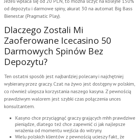
Jeżeli wpłaca się od 20 PLN, to można liczyć na kolejne 150%
od depozytu i darmowe spiny, akurat 30 na automat Big Bass
Bienestar (Pragmatic Play).
Dlaczego Zostali Mi
Zaoferowane Icecasino 50
Darmowych Spinów Bez
Depozytu?
Ten ostatni sposób jest najbardziej polecany i najchętniej
wybierany przez graczy. Czat na żywo jest dostępny w polskim,
co również ulepsza korzystania naszego kasyna. Z pewnością
prawdziwym walorem jest szybki czas połączenia unces
konsultantem.
Kasyno chce przyciągnąć graczy grających mhh prawdziwe
pieniądze, dlatego też chce zapewnić ci jak najlepsze
wrażenia od momentu wejścia do witryny.
Wielu polskich klientów z pewnością ucieszy fakt, że