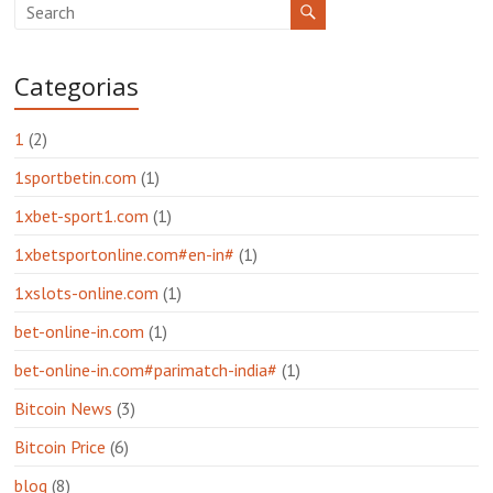
Categorias
1
(2)
1sportbetin.com
(1)
1xbet-sport1.com
(1)
1xbetsportonline.com#en-in#
(1)
1xslots-online.com
(1)
bet-online-in.com
(1)
bet-online-in.com#parimatch-india#
(1)
Bitcoin News
(3)
Bitcoin Price
(6)
blog
(8)