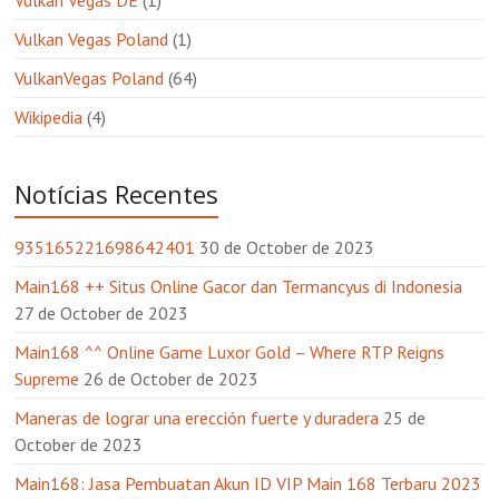
Vulkan Vegas DE
(1)
Vulkan Vegas Poland
(1)
VulkanVegas Poland
(64)
Wikipedia
(4)
Notícias Recentes
935165221698642401
30 de October de 2023
Main168 ++ Situs Online Gacor dan Termancyus di Indonesia
27 de October de 2023
Main168 ^^ Online Game Luxor Gold – Where RTP Reigns
Supreme
26 de October de 2023
Maneras de lograr una erección fuerte y duradera
25 de
October de 2023
Main168: Jasa Pembuatan Akun ID VIP Main 168 Terbaru 2023