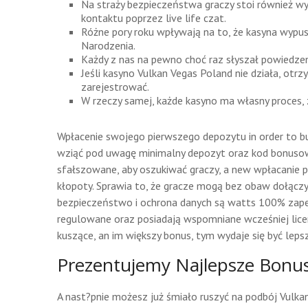
Na straży bezpieczeństwa graczy stoi również wy
kontaktu poprzez live life czat.
Różne pory roku wpływają na to, że kasyna wypu
Narodzenia.
Każdy z nas na pewno choć raz słyszał powiedzeni
Jeśli kasyno Vulkan Vegas Poland nie działa, ot
zarejestrować.
W rzeczy samej, każde kasyno ma własny proces,
Wpłacenie swojego pierwszego depozytu in order to buł
wziąć pod uwagę minimalny depozyt oraz kod bonusowy
sfałszowane, aby oszukiwać graczy, a new wpłacanie pi
kłopoty. Sprawia to, że gracze mogą bez obaw dołączyć
bezpieczeństwo i ochrona danych są watts 100% zapew
regulowane oraz posiadają wspomniane wcześniej lic
kuszące, an im większy bonus, tym wydaje się być lepsz
Prezentujemy Najlepsze Bonu
A nast?pnie możesz już śmiało ruszyć na podbój Vulka