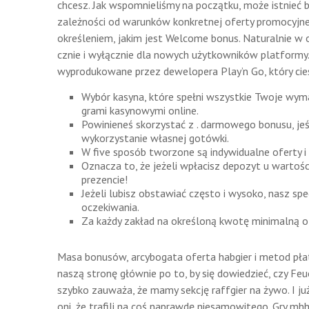
chcesz. Jak wspomnieliśmy na początku, może istnieć 
zależności od warunków konkretnej oferty promocyjnej
określeniem, jakim jest Welcome bonus. Naturalnie w 
cznie i wyłącznie dla nowych użytkowników platformy
wyprodukowane przez dewelopera Play’n Go, który cie
Wybór kasyna, które spełni wszystkie Twoje wyma
grami kasynowymi online.
Powinieneś skorzystać z . darmowego bonusu, jeś
wykorzystanie własnej gotówki.
W five sposób tworzone są indywidualne oferty i
Oznacza to, że jeżeli wpłacisz depozyt u wartoś
prezencie!
Jeżeli lubisz obstawiać często i wysoko, nasz sp
oczekiwania.
Za każdy zakład na określoną kwotę minimalną o
Masa bonusów, arcybogata oferta habgier i metod płatn
naszą stronę głównie po to, by się dowiedzieć, czy Feu
szybko zauważa, że mamy sekcję raffgier na żywo. I ju
oni, że trafili na coś naprawdę niesamowitego. Gry m