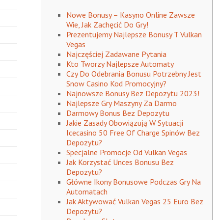
Nowe Bonusy – Kasyno Online Zawsze
Wie, Jak Zachęcić Do Gry!
Prezentujemy Najlepsze Bonusy T Vulkan
Vegas
Najczęściej Zadawane Pytania
Kto Tworzy Najlepsze Automaty
Czy Do Odebrania Bonusu Potrzebny Jest
Snow Casino Kod Promocyjny?
Najnowsze Bonusy Bez Depozytu 2023!
Najlepsze Gry Maszyny Za Darmo
Darmowy Bonus Bez Depozytu
Jakie Zasady Obowiązują W Sytuacji
Icecasino 50 Free Of Charge Spinów Bez
Depozytu?
Specjalne Promocje Od Vulkan Vegas
Jak Korzystać Unces Bonusu Bez
Depozytu?
Główne Ikony Bonusowe Podczas Gry Na
Automatach
Jak Aktywować Vulkan Vegas 25 Euro Bez
Depozytu?