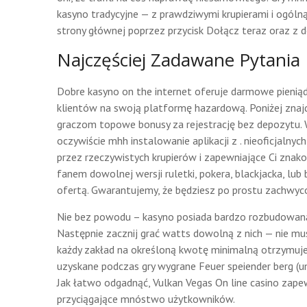
kasyno tradycyjne — z prawdziwymi krupierami i ogólną
strony głównej poprzez przycisk Dołącz teraz oraz z dow
Najczęściej Zadawane Pytania
Dobre kasyno on the internet oferuje darmowe pieniąd
klientów na swoją platformę hazardową. Poniżej znajd
graczom topowe bonusy za rejestrację bez depozytu. W
oczywiście mhh instalowanie aplikacji z . nieoficjaln
przez rzeczywistych krupierów i zapewniające Ci znako
fanem dowolnej wersji ruletki, pokera, blackjacka, lub
ofertą. Gwarantujemy, że będziesz po prostu zachwy
Nie bez powodu – kasyno posiada bardzo rozbudowaną o
Następnie zacznij grać watts dowolną z nich — nie musi
każdy zakład na określoną kwotę minimalną otrzymuje
uzyskane podczas gry wygrane Feuer speiender berg (um
Jak łatwo odgadnąć, Vulkan Vegas On line casino za
przyciągające mnóstwo użytkowników.