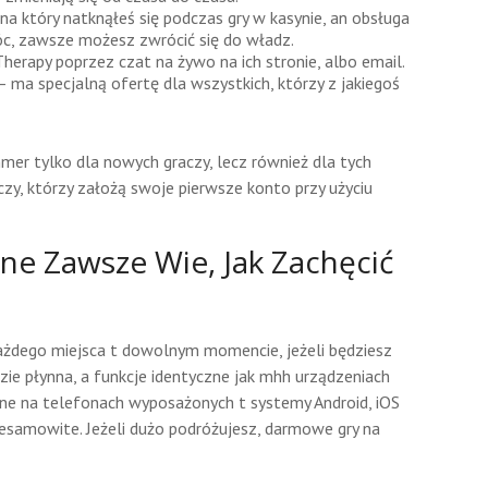
a który natknąłeś się podczas gry w kasynie, an obsługa
óc, zawsze możesz zwrócić się do władz.
erapy poprzez czat na żywo na ich stronie, albo email.
ma specjalną ofertę dla wszystkich, którzy z jakiegoś
mer tylko dla nowych graczy, lecz również dla tych
zy, którzy założą swoje pierwsze konto przy użyciu
e Zawsze Wie, Jak Zachęcić
ażdego miejsca t dowolnym momencie, jeżeli będziesz
zie płynna, a funkcje identyczne jak mhh urządzeniach
pne na telefonach wyposażonych t systemy Android, iOS
iesamowite. Jeżeli dużo podróżujesz, darmowe gry na