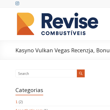
Skip
to
content
Revise
Combustíveis
Kasyno Vulkan Vegas Recenzja, Bonu
Categorias
1
(2)