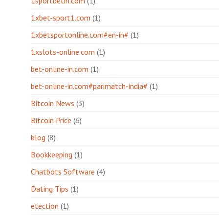
1sportbetin.com
(1)
1xbet-sport1.com
(1)
1xbetsportonline.com#en-in#
(1)
1xslots-online.com
(1)
bet-online-in.com
(1)
bet-online-in.com#parimatch-india#
(1)
Bitcoin News
(3)
Bitcoin Price
(6)
blog
(8)
Bookkeeping
(1)
Chatbots Software
(4)
Dating Tips
(1)
etection
(1)