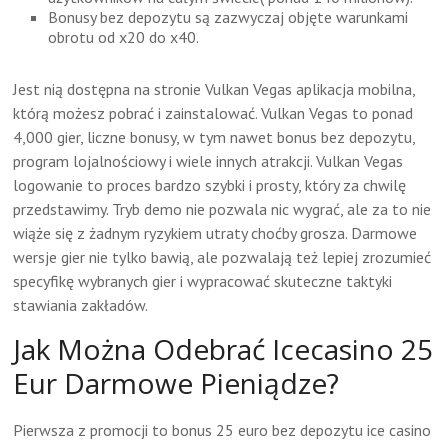
Bonusy bez depozytu są zazwyczaj objęte warunkami
obrotu od x20 do x40.
Jest nią dostępna na stronie Vulkan Vegas aplikacja mobilna,
którą możesz pobrać i zainstalować. Vulkan Vegas to ponad
4,000 gier, liczne bonusy, w tym nawet bonus bez depozytu,
program lojalnościowy i wiele innych atrakcji. Vulkan Vegas
logowanie to proces bardzo szybki i prosty, który za chwilę
przedstawimy. Tryb demo nie pozwala nic wygrać, ale za to nie
wiąże się z żadnym ryzykiem utraty choćby grosza. Darmowe
wersje gier nie tylko bawią, ale pozwalają też lepiej zrozumieć
specyfikę wybranych gier i wypracować skuteczne taktyki
stawiania zakładów.
Jak Można Odebrać Icecasino 25
Eur Darmowe Pieniądze?
Pierwsza z promocji to bonus 25 euro bez depozytu ice casino