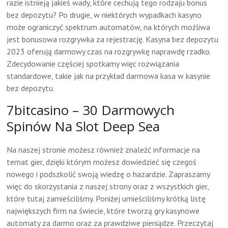
razie istnieją jakieś wady, które cechują tego rodzaju bonus
bez depozytu? Po drugie, w niektórych wypadkach kasyno
może ograniczyć spektrum automatów, na których możliwa
jest bonusowa rozgrywka za rejestrację. Kasyna bez depozytu
2023 oferują darmowy czas na rozgrywkę naprawdę rzadko.
Zdecydowanie częściej spotkamy więc rozwiązania
standardowe, takie jak na przykład darmowa kasa w kasynie
bez depozytu.
7bitcasino – 30 Darmowych
Spinów Na Slot Deep Sea
Na naszej stronie możesz również znaleźć informacje na
temat gier, dzięki którym możesz dowiedzieć się czegoś
nowego i podszkolić swoją wiedzę o hazardzie. Zapraszamy
więc do skorzystania z naszej strony oraz z wszystkich gier,
które tutaj zamieściliśmy. Poniżej umieściliśmy krótką listę
największych firm na świecie, które tworzą gry kasynowe
automaty za darmo oraz za prawdziwe pieniądze. Przeczytaj