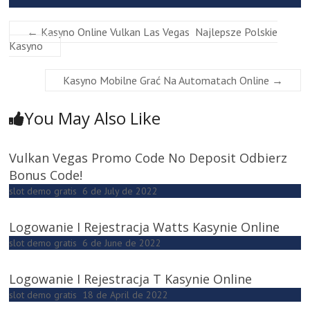
←
Kasyno Online Vulkan Las Vegas ️ Najlepsze Polskie
Kasyno
Kasyno Mobilne Grać Na Automatach Online
→
You May Also Like
Vulkan Vegas Promo Code No Deposit Odbierz
Bonus Code!
slot demo gratis
6 de July de 2022
Logowanie I Rejestracja Watts Kasynie Online
slot demo gratis
6 de June de 2022
Logowanie I Rejestracja T Kasynie Online
slot demo gratis
18 de April de 2022