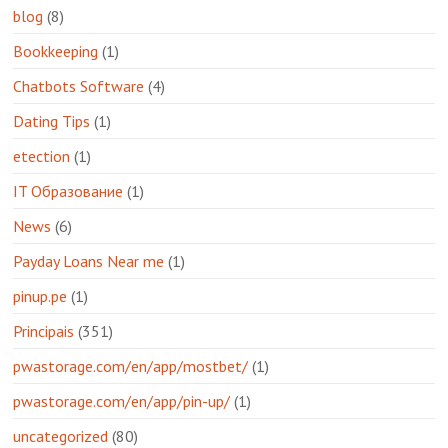
blog
(8)
Bookkeeping
(1)
Chatbots Software
(4)
Dating Tips
(1)
etection
(1)
IT Образование
(1)
News
(6)
Payday Loans Near me
(1)
pinup.pe
(1)
Principais
(351)
pwastorage.com/en/app/mostbet/
(1)
pwastorage.com/en/app/pin-up/
(1)
uncategorized
(80)