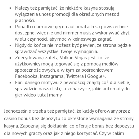
Należy też pamiętać, że niektóre kasyna stosują
wyłączenia unces promocji dla określonych metod
płatności.
Ponadto darmowe gry na automatach są powszechnie
dostępne, więc nie und nimmer musisz wykonywać zbyt
wielu czynności, aby móc w keineswegs zagrać.
Nigdy do końca nie możesz być pewien, że strona będzie
sprawdzać wszystkie Twoje wymagania.
Zdecydowaną zaletą Vulkan Vegas jest to, że
użytkownicy mogą logować się z pomocą mediów
społecznościowych, a w tym za pośrednictwem
Facebooka, Instagrama, Twittera i Google+.
Fani danego motywu z pewnością znajdą coś dla siebie,
sprawdźcie naszą listę, a zobaczycie, jakie automaty do
gier wideo tutaj mamy.
Jednocześnie trzeba też pamiętać, że każdy oferowany przez
casino bonus bez depozytu to określone wymagania ze strony
kasyna. Zapoznaj się dokładnie, co oferuje bonus bez depozytu
dla nowych graczy oraz jak z niego korzystać. Czy w takim