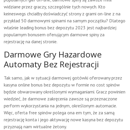
widziane przez graczy, szczególnie tych nowych. Kto
keineswegs chciałby doświadczyć strony z grami on-line z na
przykład 50 darmowymi spinami na samym początku? Dlatego
właśnie leading bonus bez depozytu 2023 jest najbardziej
popularnym bonusem oferującym darmowe spiny za
rejestrację na danej stronie.
Darmowe Gry Hazardowe
Automaty Bez Rejestracji
Tak samo, jak w sytuacji darmowej gotówki oferowany przez
kasyna online bonus bez depozytu w formie no cost spinów
będzie obwarowany określonymi wymaganiami. Gracz powinien
wiedzieć, że darmowe zakręcenia zawsze są przeznaczone
perform wykorzystania na jednym, określonym automacie.
Więc, oferta free spinów polega ona em tym, że za samą
rejestrację konta i jego aktywację nowe kasyna bez depozytu
przyznają nam wirtualne żetony.