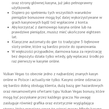
oraz strony głównej kasyna, już jako pełnoprawny
użytkownik.
Dopiero po spełnieniu tych wszystkich warunków
pieniądze bonusowe mogą być dalej wykorzystywane w
grach kasynowych bądź też wypłacone z konta.
Aby korzystać z darmowego kasyna online lub na
prawdziwe pieniądze, musisz mieć ukończone eighteen
lat.
Klasyczne automaty do gier to tradycyjne 3-bębnowe
sloty online, które są bardzo proste do opanowania.
W większości przypadków, darmowa kasa za rejestrację
bez depozytu działa tylko wtedy, gdy wpłacasz środki po
raz pierwszy w kasynie online.
Vulkan Vegas to obecnie jedno z najbardziej znanych kasyn
online w Polsce i actually nie tylko. Kasyno online odznacza
się bardzo dobrą obsługą klienta, dużą bazą gier hazardowych
oraz niesamowitymi ofertami typu Vulkan Vegas bonusy, które
mogą być pozyskane przez każdego gracza. Na uwagę
zasługuje również grafika oraz estetycznie wyglądająca
strona, która przyciąga coraz to więcej graczy. Młode kasyno