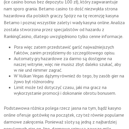
(ice casino bonus bez depozytu 100 zł), który zagwarantuje
nam sporo grania. Betamo casino to dość niezwykła strona
hazardowa dla polskich graczy. Spójrz na tę recenzję kasyna
Betamo i poznaj wszystkie zalety i wady kasyna online. Analiza
została stworzona przez specjalistów od hazardu z
RankingCasino, dlatego uwzględniono tylko cenne informacje.
Pora więc zatem przedstawić garść najważniejszych
faktów, zanim przejdziemy do szczegółowego opisu.
Automaty gry hazardowe za darmo są dostępne na
naszej witrynie, więc nie musisz zbyt daleko szukać, aby
w nie und nimmer zagrać.
W Vulkan Vegas dążymy również do tego, by zasób gier na
żywo był różnorodny.
Limit może też dotyczyć czasu, jaki ma gracz na
wykorzystanie promocji i dokonanie obrotu bonusem.
Podstawowa różnica polega rzecz jasna na tym, bądź kasyno
online oferuje gotówkę na początek, czy też równie popularne
darmowe zakręcenia. Ponieważ sloty są jedną z najbardziej
popularnych gier on-line, darmowe spiny są zawsze mile