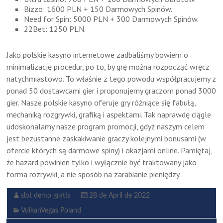
Bizzo: 1600 PLN + 150 Darmowych Spinów.
Need for Spin: 5000 PLN + 300 Darmowych Spinów.
22Bet: 1250 PLN.
Jako polskie kasyno internetowe zadbaliśmy bowiem o
minimalizację procedur, po to, by grę można rozpocząć wręcz
natychmiastowo. To właśnie z tego powodu współpracujemy z
ponad 50 dostawcami gier i proponujemy graczom ponad 3000
gier. Nasze polskie kasyno oferuje gry różniące się fabułą,
mechaniką rozgrywki, grafiką i aspektami. Tak naprawdę ciągle
udoskonalamy nasze program promocji, gdyż naszym celem
jest bezustanne zaskakiwanie graczy kolejnymi bonusami (w
ofercie których są darmowe spiny) i okazjami online. Pamiętaj,
że hazard powinien tylko i wyłącznie być traktowany jako
forma rozrywki, a nie sposób na zarabianie pieniędzy.
slot demo gratis
28 de April de 2022
VulkanVegas Poland