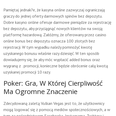
Pamiętaj jednak?e, że kasyna online zazwyczaj ograniczają
graczy do jednej oferty darmowych spinów bez depozytu.
Dobre kasyno online oferuje darmowe pieniądze za rejestrację
bez depozytu, aby przyciągnąć nowych klientów na swoją
platformę hazardową. Załóżmy, że oferowany przez casino
online bonus bez depozytu oznacza 100 złotych bez
rejestracji. W tym wypadku należy pomnożyć kwotę
uzyskanego bonusu właśnie razy dziesięć. W ten sposób
dowiadujemy się, że aby móc wypłacić added bonus oraz
wygraną z . promocji, konieczne będzie obrócenie całą kwotą
uzyskanej promocji 10 razy.
Poker: Gra, W Której Cierpliwość
Ma Ogromne Znaczenie
Zdecydowaną zaletą Vulkan Vegas jest to, że użytkownicy
mogą logować się z pomocą mediów społecznościowych, a w
tym za pośrednictwem Facebooka, Instagrama, Twittera i