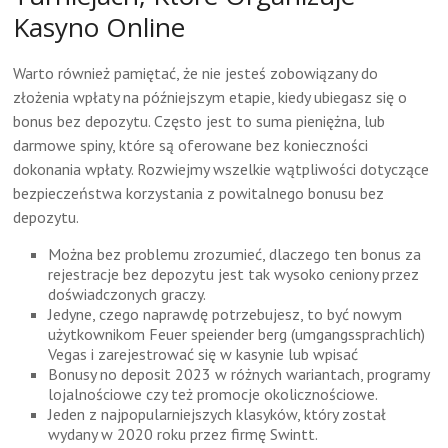
Kasyno Online
Warto również pamiętać, że nie jesteś zobowiązany do
złożenia wpłaty na późniejszym etapie, kiedy ubiegasz się o
bonus bez depozytu. Często jest to suma pieniężna, lub
darmowe spiny, które są oferowane bez konieczności
dokonania wpłaty. Rozwiejmy wszelkie wątpliwości dotyczące
bezpieczeństwa korzystania z powitalnego bonusu bez
depozytu.
Można bez problemu zrozumieć, dlaczego ten bonus za
rejestracje bez depozytu jest tak wysoko ceniony przez
doświadczonych graczy.
Jedyne, czego naprawdę potrzebujesz, to być nowym
użytkownikom Feuer speiender berg (umgangssprachlich)
Vegas i zarejestrować się w kasynie lub wpisać
Bonusy no deposit 2023 w różnych wariantach, programy
lojalnościowe czy też promocje okolicznościowe.
Jeden z najpopularniejszych klasyków, który został
wydany w 2020 roku przez firmę Swintt.