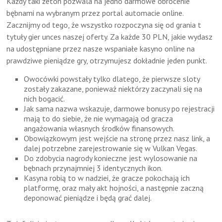
Każdy taki żeton pozwala na jedno darmowe obrócenie
bębnami na wybranym przez portal automacie online.
Zacznijmy od tego, że wszystko rozpoczyna się od grania t
tytuły gier unces naszej oferty. Za każde 30 PLN, jakie wydasz
na udostępniane przez nasze wspaniałe kasyno online na
prawdziwe pieniądze gry, otrzymujesz dokładnie jeden punkt.
Owocówki powstały tylko dlatego, że pierwsze sloty
zostały zakazane, ponieważ niektórzy zaczynali się na
nich bogacić.
Jak sama nazwa wskazuje, darmowe bonusy po rejestracji
mają to do siebie, że nie wymagają od gracza
angażowania własnych środków finansowych.
Obowiązkowym jest wejście na stronę przez nasz link, a
dalej potrzebne zarejestrowanie się w Vulkan Vegas.
Do zdobycia nagrody konieczne jest wylosowanie na
bębnach przynajmniej 3 identycznych ikon.
Kasyna robią to w nadziei, że gracze pokochają ich
platformę, oraz mały akt hojności, a następnie zaczną
deponować pieniądze i będą grać dalej.