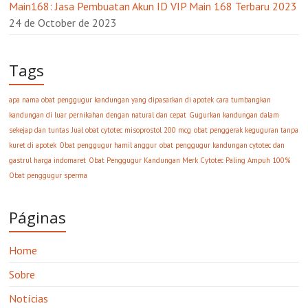
Main168: Jasa Pembuatan Akun ID VIP Main 168 Terbaru 2023
24 de October de 2023
Tags
apa nama obat penggugur kandungan yang dipasarkan di apotek
cara tumbangkan
kandungan di luar pernikahan dengan natural dan cepat
Gugurkan kandungan dalam
sekejap dan tuntas
Jual obat cytotec misoprostol 200 mcg
obat penggerak keguguran tanpa
kuret di apotek
Obat penggugur hamil anggur
obat penggugur kandungan cytotec dan
gastrul harga indomaret
Obat Penggugur Kandungan Merk Cytotec Paling Ampuh 100%
Obat penggugur sperma
Páginas
Home
Sobre
Notícias