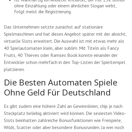
ohne Einzahlung oder einem ähnlichen Slogan wirbt,
folgt meist die Registrierung.
Das Unternehmen setzte zunächst auf stationäre
Spielmaschinen und hat dieses Angebot später mit der absicht,
virtuelle Slots erweitert. Die Auswahl ist mit etwas mehr als
40 Spielautomaten klein, aber sublim. Mit Titeln als Fancy
Fruits, 40 Thieves oder Ramses Book konnte einander der
Entwickler schon mehrfach in den Top-Listen der Spieltempel
platzieren.
Die Besten Automaten Spiele
Ohne Geld Für Deutschland
Es gibt zudem eine höhere Zahl an Gewinnlinien, chip je nach
Steckplatz beliebig aktiviert wird können. Die sexiesten Video-
Slots beinhalten zahlreiche Bonusfunktionen wie Freispiele,
Wilds, Scatter oder aber besondere Bonusrunden. Ja wer noch