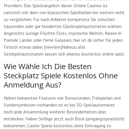
Providern. Das Spieleangebot dieser Online Casinos ist
natürlich mit dem von klassischen Spielhallen bei weitem nicht
zu vergleichen. Für nach Anbieter kompetenz Sie zwischen
tausenden oder gar hunderten Glücksspielautomaten wählen.
Angesichts lustige Früchte Slots, mystische Welten, Reisen in
fremde Länder oder ferne Galaxien, hier ist dir sicher für jeden
Fetisch etwas dabei. [newline]Nahezu alle
Geldspielautomaten lassen sich ebenso kostenlos online spiel.
Wie Wähle Ich Die Besten
Steckplatz Spiele Kostenlos Ohne
Anmeldung Aus?
Neben bekannten Features wie Bonusrunden, Freispielen und
Sondersymbolen vorhanden ist es bei 3D-Spielautomaten
noch jede Ansammlung weiterer Besonderheiten über
entdecken. Haben Selbige jetzt auch Bock (umgangssprachlich)
bekommen, Casino Spiele kostenlos ohne Eintragung zu