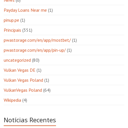
News
(6)
Payday Loans Near me
(1)
pinup.pe
(1)
Principais
(351)
pwastorage.com/en/app/mostbet/
(1)
pwastorage.com/en/app/pin-up/
(1)
uncategorized
(80)
Vulkan Vegas DE
(1)
Vulkan Vegas Poland
(1)
VulkanVegas Poland
(64)
Wikipedia
(4)
Notícias Recentes