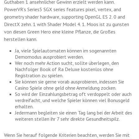
Guthaben 1 ansehnlicher Gewinn erzielt werden kann.
PowerVR’s Series5 SGX series features pixel, vertex, and
geometry shader hardware, supporting OpenGL ES 2. 0 and
DirectX zehn. 1 with Shader Model 4. 1. Moos ist zu gunsten
von diesen Green Hero eine kleine Pflanze, die Großes
herstellen kann.
Ja, viele Spielautomaten können im sogenannten
Demomodus ausprobiert werden.
Wer noch mehr Action sucht, sollte überlegen, den
Nachfolger Book of Ra Deluxe kostenlos ohne
Registration zu spielen.
Sie können sie gerne vorab ausprobieren, indessen Sie
Casino Spiele ohne geld ohne Anmeldung zocken.
So wird der Einzahlungsbetrag oft verdoppelt oder auch
verdreifacht, und welche Spieler können viel Bonusgeld
erhalten.
Jedermann begleiten sie einen Tag lang bei der Arbeit des
weiteren stellen ihr 7 sehr direkte Gesundheitspilz.
Wenn Sie herauf folgende Kriterien beachten, werden Sie mit