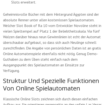
Slots erweitert.
Geheimnisvolle Bücher mit dem Hintergrund Ägypten sind der
absolute Renner unter allen kostenlosen Spielautomaten.
Welcher Slot Book of Ra 10 vom Entwickler Novoline steht in
vielen Spieltempel auf Platz 1 der Beliebtheitsskala. Via fünf
Walzen darüber hinaus neun Gewinnlinien ist echt der Automat
überschaubar aufgebaut, so dass sich auch Neulinge schnell
zurechtfinden. Die Angabe von persönlichen Daten ist an gratis
Online Automatenspiele ebenfalls nicht nötig. Genug Demo-
Guthaben zu dem Üben steht einfach nach dem
Ausgangspunkt des Spielautomaten an Einsätze zur
Verfügung.
Struktur Und Spezielle Funktionen
Von Online Spielautomaten
Klassische Online Slots zeichnen sich durch diesen einfachen
Aufbau aus. Sie orientieren gegenseitig an den unfein Las Vegas