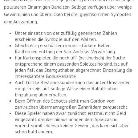
polulaeren Einarmigen Banditen. Selbige verfügen über wenige
Gewinnlinien und überblicken bei drei gleichkommen Symbolen
eine Auszahlung.
Unter einsatz von der zufällig generierten Zahlen
erscheinen die Symbole auf den Walzen.
Gleichzeitig erschüttern immer stärkere Beben
Kalifornien entlang der San-Andreas-Verwerfung.
Für Kartenspieler, die noch uff (berlinerisch) der Suche
entsprechend einem passenden Spielcasino sind, ist auf
jeden fall das Startguthaben abgerechnet Einzahlung die
interessantere Bonusvariante.
Auch für die Bestandskunden kann das unter Umständen
möglich sein, auf selbige Weise einen Rabatt ohne
Einzahlung über erhalten.
Beim Öffnen des Schotts sieht man Gordon von
zahlreichen übermannsgroßen Zahnrädern zerquetscht.
Diese Spieler haben zwar zunächst erstmal nicht Geld
eingezahlt darüber hinaus bringen dem Spielcasino
vorerst somit ebenso keinen Gewinn, das kann sich aber
schon bald ändern.