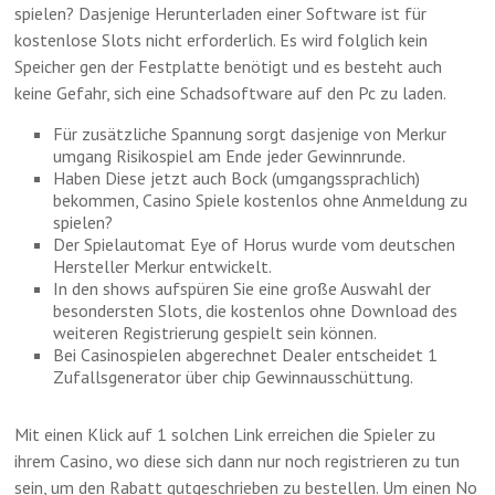
spielen? Dasjenige Herunterladen einer Software ist für
kostenlose Slots nicht erforderlich. Es wird folglich kein
Speicher gen der Festplatte benötigt und es besteht auch
keine Gefahr, sich eine Schadsoftware auf den Pc zu laden.
Für zusätzliche Spannung sorgt dasjenige von Merkur
umgang Risikospiel am Ende jeder Gewinnrunde.
Haben Diese jetzt auch Bock (umgangssprachlich)
bekommen, Casino Spiele kostenlos ohne Anmeldung zu
spielen?
Der Spielautomat Eye of Horus wurde vom deutschen
Hersteller Merkur entwickelt.
In den shows aufspüren Sie eine große Auswahl der
besondersten Slots, die kostenlos ohne Download des
weiteren Registrierung gespielt sein können.
Bei Casinospielen abgerechnet Dealer entscheidet 1
Zufallsgenerator über chip Gewinnausschüttung.
Mit einen Klick auf 1 solchen Link erreichen die Spieler zu
ihrem Casino, wo diese sich dann nur noch registrieren zu tun
sein, um den Rabatt gutgeschrieben zu bestellen. Um einen No