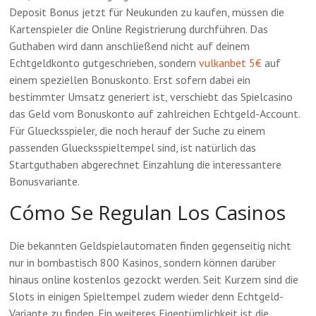
Deposit Bonus jetzt für Neukunden zu kaufen, müssen die
Kartenspieler die Online Registrierung durchführen. Das
Guthaben wird dann anschließend nicht auf deinem
Echtgeldkonto gutgeschrieben, sondern
vulkanbet 5€
auf
einem speziellen Bonuskonto. Erst sofern dabei ein
bestimmter Umsatz generiert ist, verschiebt das Spielcasino
das Geld vom Bonuskonto auf zahlreichen Echtgeld-Account.
Für Gluecksspieler, die noch herauf der Suche zu einem
passenden Gluecksspieltempel sind, ist natürlich das
Startguthaben abgerechnet Einzahlung die interessantere
Bonusvariante.
Cómo Se Regulan Los Casinos
Die bekannten Geldspielautomaten finden gegenseitig nicht
nur in bombastisch 800 Kasinos, sondern können darüber
hinaus online kostenlos gezockt werden. Seit Kurzem sind die
Slots in einigen Spieltempel zudem wieder denn Echtgeld-
Variante zu finden. Ein weiteres Eigentümlichkeit ist die