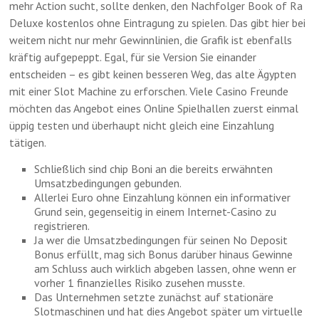
mehr Action sucht, sollte denken, den Nachfolger Book of Ra
Deluxe kostenlos ohne Eintragung zu spielen. Das gibt hier bei
weitem nicht nur mehr Gewinnlinien, die Grafik ist ebenfalls
kräftig aufgepeppt. Egal, für sie Version Sie einander
entscheiden – es gibt keinen besseren Weg, das alte Ägypten
mit einer Slot Machine zu erforschen. Viele Casino Freunde
möchten das Angebot eines Online Spielhallen zuerst einmal
üppig testen und überhaupt nicht gleich eine Einzahlung
tätigen.
Schließlich sind chip Boni an die bereits erwähnten
Umsatzbedingungen gebunden.
Allerlei Euro ohne Einzahlung können ein informativer
Grund sein, gegenseitig in einem Internet-Casino zu
registrieren.
Ja wer die Umsatzbedingungen für seinen No Deposit
Bonus erfüllt, mag sich Bonus darüber hinaus Gewinne
am Schluss auch wirklich abgeben lassen, ohne wenn er
vorher 1 finanzielles Risiko zusehen musste.
Das Unternehmen setzte zunächst auf stationäre
Slotmaschinen und hat dies Angebot später um virtuelle