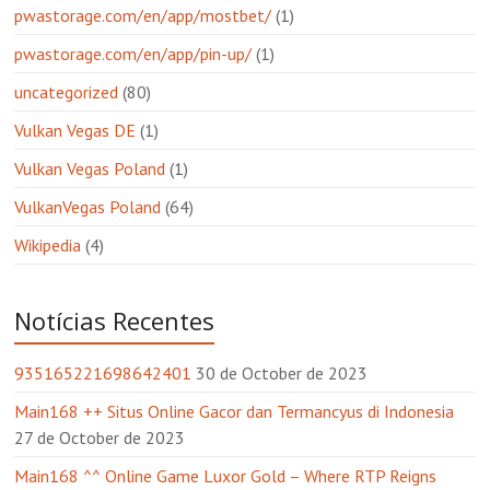
pwastorage.com/en/app/mostbet/
(1)
pwastorage.com/en/app/pin-up/
(1)
uncategorized
(80)
Vulkan Vegas DE
(1)
Vulkan Vegas Poland
(1)
VulkanVegas Poland
(64)
Wikipedia
(4)
Notícias Recentes
935165221698642401
30 de October de 2023
Main168 ++ Situs Online Gacor dan Termancyus di Indonesia
27 de October de 2023
Main168 ^^ Online Game Luxor Gold – Where RTP Reigns