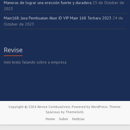
Maneras de lograr una erección fuerte y duradera
25 de October de
2023
Main168: Jasa Pembuatan Akun ID VIP Main 168 Terbaru 2023
24 de
October de 2023
Revise
mini texto falando sobre a empresa
Copyright © 2026
Revise Combustíveis
. Powered by
WordPress
. Theme:
Spacious by
ThemeGrill
.
Home
Sobre
Notícias