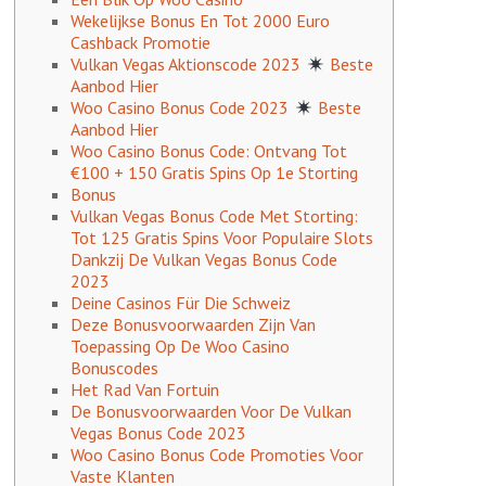
Wekelijkse Bonus En Tot 2000 Euro
Cashback Promotie
Vulkan Vegas Aktionscode 2023
Beste
Aanbod Hier
Woo Casino Bonus Code 2023
Beste
Aanbod Hier
Woo Casino Bonus Code: Ontvang Tot
€100 + 150 Gratis Spins Op 1e Storting
Bonus
Vulkan Vegas Bonus Code Met Storting:
Tot 125 Gratis Spins Voor Populaire Slots
Dankzij De Vulkan Vegas Bonus Code
2023
Deine Casinos Für Die Schweiz
Deze Bonusvoorwaarden Zijn Van
Toepassing Op De Woo Casino
Bonuscodes
Het Rad Van Fortuin
De Bonusvoorwaarden Voor De Vulkan
Vegas Bonus Code 2023
Woo Casino Bonus Code Promoties Voor
Vaste Klanten