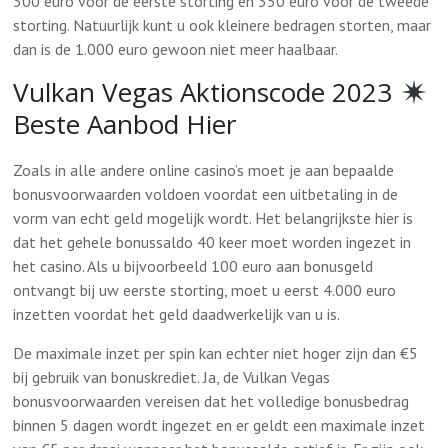
300 euro voor de eerste storting en 350 euro voor de tweede
storting. Natuurlijk kunt u ook kleinere bedragen storten, maar
dan is de 1.000 euro gewoon niet meer haalbaar.
Vulkan Vegas Aktionscode 2023
Beste Aanbod Hier
Zoals in alle andere online casino’s moet je aan bepaalde
bonusvoorwaarden voldoen voordat een uitbetaling in de
vorm van echt geld mogelijk wordt. Het belangrijkste hier is
dat het gehele bonussaldo 40 keer moet worden ingezet in
het casino. Als u bijvoorbeeld 100 euro aan bonusgeld
ontvangt bij uw eerste storting, moet u eerst 4.000 euro
inzetten voordat het geld daadwerkelijk van u is.
De maximale inzet per spin kan echter niet hoger zijn dan €5
bij gebruik van bonuskrediet. Ja, de Vulkan Vegas
bonusvoorwaarden vereisen dat het volledige bonusbedrag
binnen 5 dagen wordt ingezet en er geldt een maximale inzet