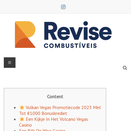
Skip
to
content
Revise
Combustíveis
Content
Vulkan Vegas Promotiecode 2023 Met
Tot €1000 Bonuskrediet
Een Kijkje In Het Volcano Vegas
Casino
Een Blik Op Woo Casino