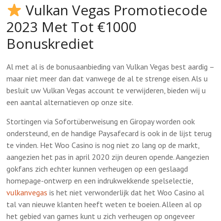
Vulkan Vegas Promotiecode
2023 Met Tot €1000
Bonuskrediet
Al met al is de bonusaanbieding van Vulkan Vegas best aardig –
maar niet meer dan dat vanwege de al te strenge eisen. Als u
besluit uw Vulkan Vegas account te verwijderen, bieden wij u
een aantal alternatieven op onze site.
Stortingen via Sofortüberweisung en Giropay worden ook
ondersteund, en de handige Paysafecard is ook in de lijst terug
te vinden. Het Woo Casino is nog niet zo lang op de markt,
aangezien het pas in april 2020 zijn deuren opende. Aangezien
gokfans zich echter kunnen verheugen op een geslaagd
homepage-ontwerp en een indrukwekkende spelselectie,
vulkanvegas
is het niet verwonderlijk dat het Woo Casino al
tal van nieuwe klanten heeft weten te boeien. Alleen al op
het gebied van games kunt u zich verheugen op ongeveer