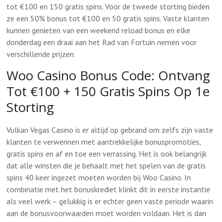
tot €100 en 150 gratis spins. Voor de tweede storting bieden
ze een 50% bonus tot €100 en 50 gratis spins. Vaste klanten
kunnen genieten van een weekend reload bonus en elke
donderdag een draai aan het Rad van Fortuin nemen voor
verschillende prijzen.
Woo Casino Bonus Code: Ontvang
Tot €100 + 150 Gratis Spins Op 1e
Storting
Vulkan Vegas Casino is er altijd op gebrand om zelfs zijn vaste
klanten te verwennen met aantrekkelijke bonuspromoties,
gratis spins en af en toe een verrassing. Het is ook belangrijk
dat alle winsten die je behaalt met het spelen van de gratis
spins 40 keer ingezet moeten worden bij Woo Casino. In
combinatie met het bonuskrediet klinkt dit in eerste instantie
als veel werk – gelukkig is er echter geen vaste periode waarin
aan de bonusvoorwaarden moet worden voldaan. Het is dan