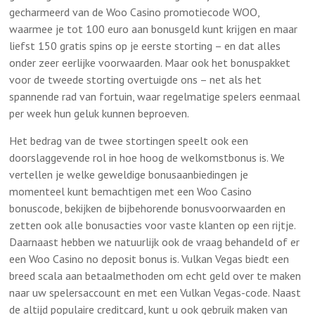
gecharmeerd van de Woo Casino promotiecode WOO,
waarmee je tot 100 euro aan bonusgeld kunt krijgen en maar
liefst 150 gratis spins op je eerste storting – en dat alles
onder zeer eerlijke voorwaarden. Maar ook het bonuspakket
voor de tweede storting overtuigde ons – net als het
spannende rad van fortuin, waar regelmatige spelers eenmaal
per week hun geluk kunnen beproeven.
Het bedrag van de twee stortingen speelt ook een
doorslaggevende rol in hoe hoog de welkomstbonus is. We
vertellen je welke geweldige bonusaanbiedingen je
momenteel kunt bemachtigen met een Woo Casino
bonuscode, bekijken de bijbehorende bonusvoorwaarden en
zetten ook alle bonusacties voor vaste klanten op een rijtje.
Daarnaast hebben we natuurlijk ook de vraag behandeld of er
een Woo Casino no deposit bonus is. Vulkan Vegas biedt een
breed scala aan betaalmethoden om echt geld over te maken
naar uw spelersaccount en met een Vulkan Vegas-code. Naast
de altijd populaire creditcard, kunt u ook gebruik maken van