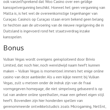
ook vanzelfsprekend dat Woo Casino over een geldige
kansspelvergunning beschikt. Hoewel het geen vergunning van
Malta is, is het wel de overeenkomstige tegenhanger van
Curaçao. Casino’s op Curaçao staan erom bekend geen belang
te hechten aan de uitvoering van de nieuwe regelgeving die in
Duitsland is ingevoerd rond het staatsverdrag inzake
kansspelen.
Bonus
Vulkan Vegas wordt overigens geëxploiteerd door Brivio
Limited, dat noch hier, noch wereldwijd naam heeft kunnen
maken – Vulkan Vegas is momenteel immers het enige online
casino van deze aanbieder. Als u een kijkje neemt bij Vulkan
Vegas, zult u meteen onder de indruk zijn van de fraai
vormgegeven homepage, die niet simpelweg gebaseerd is op
tal van andere online speelhallen, maar een geheel eigen stijl
heeft. Bovendien zijn hier honderden spellen van
gerenommeerde ontwikkelstudio’s zoals Microgaming, NetEnt,