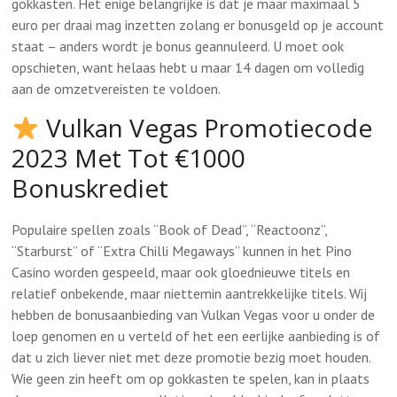
gokkasten. Het enige belangrijke is dat je maar maximaal 5
euro per draai mag inzetten zolang er bonusgeld op je account
staat – anders wordt je bonus geannuleerd. U moet ook
opschieten, want helaas hebt u maar 14 dagen om volledig
aan de omzetvereisten te voldoen.
Vulkan Vegas Promotiecode
2023 Met Tot €1000
Bonuskrediet
Populaire spellen zoals “Book of Dead”, “Reactoonz”,
“Starburst” of “Extra Chilli Megaways” kunnen in het Pino
Casino worden gespeeld, maar ook gloednieuwe titels en
relatief onbekende, maar niettemin aantrekkelijke titels. Wij
hebben de bonusaanbieding van Vulkan Vegas voor u onder de
loep genomen en u verteld of het een eerlijke aanbieding is of
dat u zich liever niet met deze promotie bezig moet houden.
Wie geen zin heeft om op gokkasten te spelen, kan in plaats