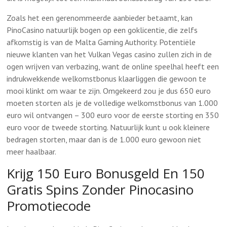
Zoals het een gerenommeerde aanbieder betaamt, kan
PinoCasino natuurlijk bogen op een goklicentie, die zelfs
afkomstig is van de Malta Gaming Authority. Potentiële
nieuwe klanten van het Vulkan Vegas casino zullen zich in de
ogen wrijven van verbazing, want de online speelhal heeft een
indrukwekkende welkomstbonus klaarliggen die gewoon te
mooi klinkt om waar te zijn. Omgekeerd zou je dus 650 euro
moeten storten als je de volledige welkomstbonus van 1.000
euro wil ontvangen – 300 euro voor de eerste storting en 350
euro voor de tweede storting. Natuurlijk kunt u ook kleinere
bedragen storten, maar dan is de 1.000 euro gewoon niet
meer haalbaar.
Krijg 150 Euro Bonusgeld En 150
Gratis Spins Zonder Pinocasino
Promotiecode