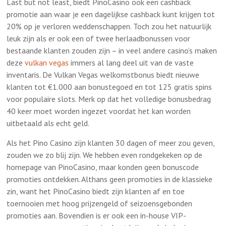
Last but not least, biedt PinoCasino ook een cashback
promotie aan waar je een dagelijkse cashback kunt krijgen tot
20% op je verloren weddenschappen. Toch zou het natuurlijk
leuk zijn als er ook een of twee herlaadbonussen voor
bestaande klanten zouden zijn – in veel andere casino’s maken
deze
vulkan vegas
immers al lang deel uit van de vaste
inventaris. De Vulkan Vegas welkomstbonus biedt nieuwe
klanten tot €1.000 aan bonustegoed en tot 125 gratis spins
voor populaire slots. Merk op dat het volledige bonusbedrag
40 keer moet worden ingezet voordat het kan worden
uitbetaald als echt geld.
Als het Pino Casino zijn klanten 30 dagen of meer zou geven,
zouden we zo blij zijn. We hebben even rondgekeken op de
homepage van PinoCasino, maar konden geen bonuscode
promoties ontdekken. Althans geen promoties in de klassieke
zin, want het PinoCasino biedt zijn klanten af en toe
toernooien met hoog prijzengeld of seizoensgebonden
promoties aan. Bovendien is er ook een in-house VIP-