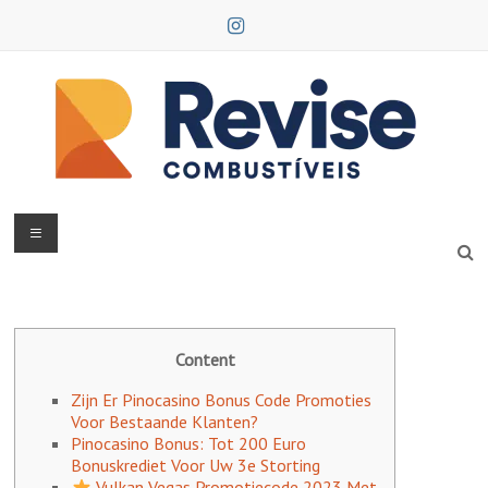
Skip
to
content
Revise
Combustíveis
Content
Zijn Er Pinocasino Bonus Code Promoties
Voor Bestaande Klanten?
Pinocasino Bonus: Tot 200 Euro
Bonuskrediet Voor Uw 3e Storting
Vulkan Vegas Promotiecode 2023 Met