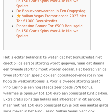
En 150 Gratis Spins Voor Alle Nieuwe
Spelers
De Bonusvoorwaarden In Een Oogopslag:
Vulkan Vegas Promotiecode 2023 Met
Tot €1000 Bonuskrediet
Pinocasino Bonus: Tot €500 Bonusgeld
En 150 Gratis Spins Voor Alle Nieuwe
Spelers
Het is echter belangrijk te weten dat het bonuskrediet niet
direct bij de eerste storting wordt gegeven, maar dat daarna
een tweede storting moet worden gedaan. Het bedrag van de
twee stortingen speelt ook een doorslaggevende rol in hoe
hoog de welkomstbonus is. Voor je tweede storting geeft
Pino Casino je een nog steeds zeer goede 75% bonus,
waarmee je opnieuw tot 150 euro aan bonusgeld kunt pakken.
Extra gratis spins zijn helaas niet inbegrepen in dit aanbod,
maar met het 150 euro bonusgeld kun je ook een aantal gratis
spins maken in het Pino Casino. Vulkan Vegas biedt ook