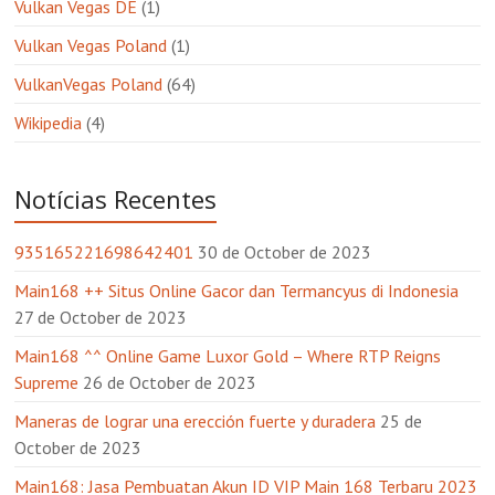
Vulkan Vegas DE
(1)
Vulkan Vegas Poland
(1)
VulkanVegas Poland
(64)
Wikipedia
(4)
Notícias Recentes
935165221698642401
30 de October de 2023
Main168 ++ Situs Online Gacor dan Termancyus di Indonesia
27 de October de 2023
Main168 ^^ Online Game Luxor Gold – Where RTP Reigns
Supreme
26 de October de 2023
Maneras de lograr una erección fuerte y duradera
25 de
October de 2023
Main168: Jasa Pembuatan Akun ID VIP Main 168 Terbaru 2023