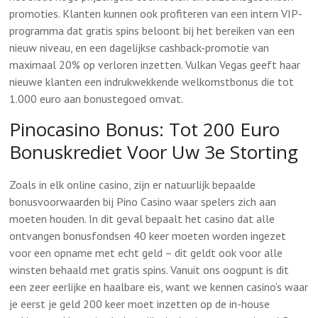
promoties. Klanten kunnen ook profiteren van een intern VIP-
programma dat gratis spins beloont bij het bereiken van een
nieuw niveau, en een dagelijkse cashback-promotie van
maximaal 20% op verloren inzetten. Vulkan Vegas geeft haar
nieuwe klanten een indrukwekkende welkomstbonus die tot
1.000 euro aan bonustegoed omvat.
Pinocasino Bonus: Tot 200 Euro
Bonuskrediet Voor Uw 3e Storting
Zoals in elk online casino, zijn er natuurlijk bepaalde
bonusvoorwaarden bij Pino Casino waar spelers zich aan
moeten houden. In dit geval bepaalt het casino dat alle
ontvangen bonusfondsen 40 keer moeten worden ingezet
voor een opname met echt geld – dit geldt ook voor alle
winsten behaald met gratis spins. Vanuit ons oogpunt is dit
een zeer eerlijke en haalbare eis, want we kennen casino’s waar
je eerst je geld 200 keer moet inzetten op de in-house